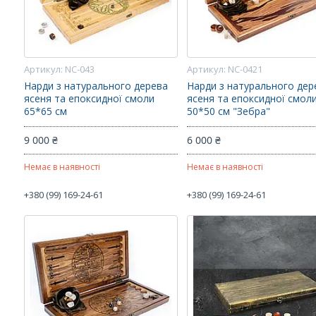
NC-043
NC-0421
Нарди з натурального дерева
Нарди з натурального дер
ясеня та епоксидної смоли
ясеня та епоксидної смол
65*65 см
50*50 см "Зебра"
9 000 ₴
6 000 ₴
Немає в наявності
Немає в наявності
+380 (99) 169-24-61
+380 (99) 169-24-61