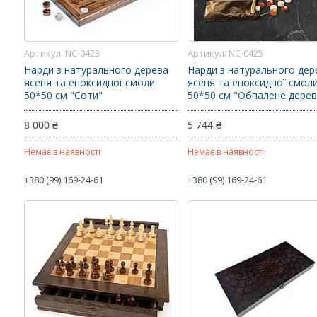
NC-0423
NC-0425
Нарди з натурального дерева
Нарди з натурального дер
ясеня та епоксидної смоли
ясеня та епоксидної смол
50*50 см "Соти"
50*50 см "Обпалене дере
8 000 ₴
5 744 ₴
Немає в наявності
Немає в наявності
+380 (99) 169-24-61
+380 (99) 169-24-61