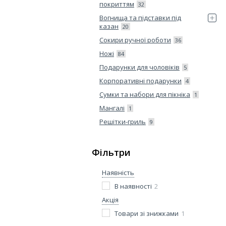
покриттям
32
Вогнища та підставки під
казан
20
Сокири ручної роботи
36
Ножі
84
Подарунки для чоловіків
5
Корпоративні подарунки
4
Сумки та набори для пікніка
1
Мангалі
1
Решітки-гриль
9
Фільтри
Наявність
В наявності
2
Акція
Товари зі знижками
1