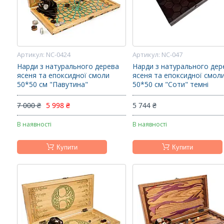
NC-0424
NC-047
Нарди з натурального дерева
Нарди з натурального дер
ясеня та епоксидної смоли
ясеня та епоксидної смол
50*50 см "Павутина"
50*50 см "Соти" темні
7 000 ₴
5 998 ₴
5 744 ₴
В наявності
В наявності
Купити
Купити