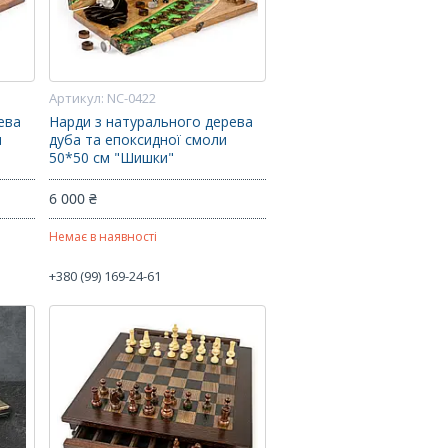
NC-0422
ева
Нарди з натурального дерева
и
дуба та епоксидної смоли
50*50 см "Шишки"
6 000 ₴
Немає в наявності
+380 (99) 169-24-61