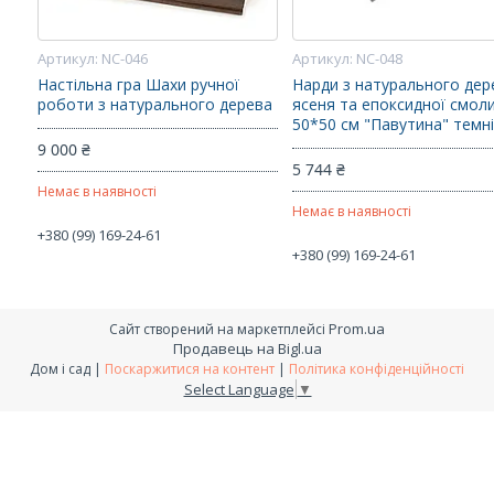
NC-046
NC-048
Настільна гра Шахи ручної
Нарди з натурального дер
роботи з натурального дерева
ясеня та епоксидної смол
50*50 см "Павутина" темн
9 000 ₴
5 744 ₴
Немає в наявності
Немає в наявності
+380 (99) 169-24-61
+380 (99) 169-24-61
Prom.ua
Сайт створений на маркетплейсі
Продавець на Bigl.ua
Дом і сад |
Поскаржитися на контент
|
Політика конфіденційності
Select Language
▼