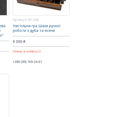
NC-045
ева
Настільна гра Шахи ручної
и
роботи з дуба та ясеня
во"
8 000 ₴
Немає в наявності
+380 (99) 169-24-61