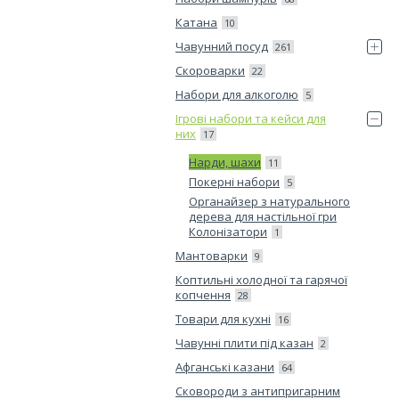
Катана
10
Чавунний посуд
261
Скороварки
22
Набори для алкоголю
5
Ігрові набори та кейси для
них
17
Нарди, шахи
11
Покерні набори
5
Органайзер з натурального
дерева для настільної гри
Колонізатори
1
Мантоварки
9
Коптильні холодної та гарячої
копчення
28
Товари для кухні
16
Чавунні плити під казан
2
Афганські казани
64
Сковороди з антипригарним