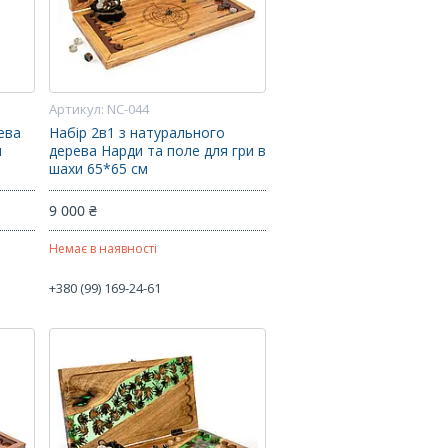
NC-044
ева
Набір 2в1 з натурального
и
дерева Нарди та поле для гри в
шахи 65*65 см
9 000 ₴
Немає в наявності
+380 (99) 169-24-61