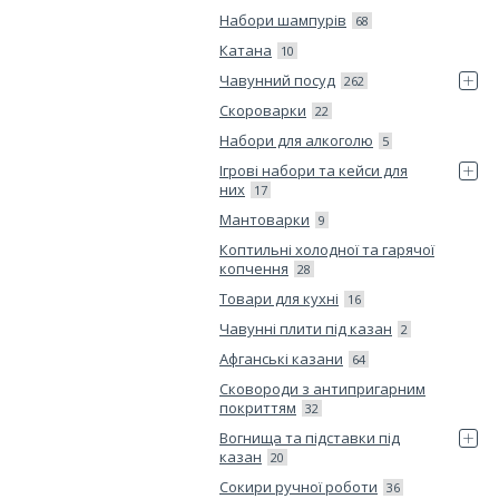
Набори шампурів
68
Катана
10
Чавунний посуд
262
Скороварки
22
Набори для алкоголю
5
Ігрові набори та кейси для
них
17
Мантоварки
9
Коптильні холодної та гарячої
копчення
28
Товари для кухні
16
Чавунні плити під казан
2
Афганські казани
64
Сковороди з антипригарним
покриттям
32
Вогнища та підставки під
казан
20
Сокири ручної роботи
36