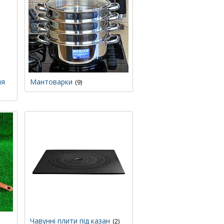
ля
Мантоварки
9
Чавунні плити під казан
2