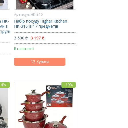
НК-316
n HK-
Набір посуду Higher Kitchen
ми з
НК-316 із 17 предметів
трулі
3 500 ₴
3 197 ₴
В наявності
Купити
–4%
–19%