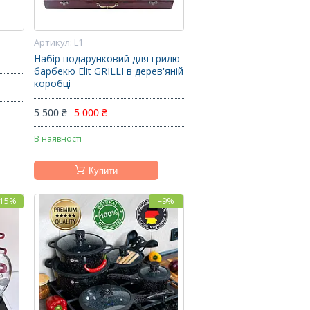
L1
Набір подарунковий для грилю
барбекю Elit GRILLI в дерев'яній
коробці
5 500 ₴
5 000 ₴
В наявності
Купити
–15%
–9%