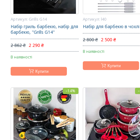
Grills G14
l40
Набір гриль барбекю, набір для
Набір для барбекю в чохлі
барбекю, "Grills G14"
2 800 ₴
2 500 ₴
2 862 ₴
2 290 ₴
В наявності
В наявності
Купити
Купити
–14%