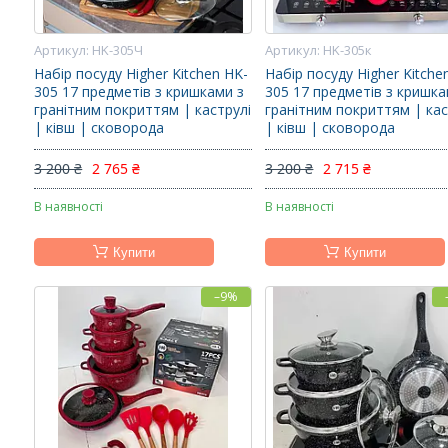
HK-305Ч
HK-305к
Набір посуду Higher Kitchen HK-
Набір посуду Higher Kitche
305 17 предметів з кришками з
305 17 предметів з кришка
гранітним покриттям | каструлі
гранітним покриттям | кас
| ківш | сковорода
| ківш | сковорода
3 200 ₴
2 765 ₴
3 200 ₴
2 715 ₴
В наявності
В наявності
Купити
Купити
–9%