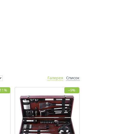
Галерея
Список
–11%
–9%