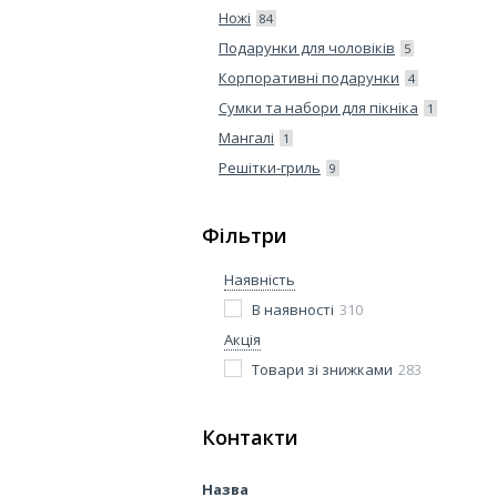
Ножі
84
Подарунки для чоловіків
5
Корпоративні подарунки
4
Сумки та набори для пікніка
1
Мангалі
1
Решітки-гриль
9
Фільтри
Наявність
В наявності
310
Акція
Товари зі знижками
283
Контакти