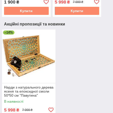
1 900
5 998
₴
₴
7 000 ₴
Купити
Купити
Акційні пропозиції та новинки
–14%
Нарди з натурального дерева
ясеня та епоксидної смоли
50*50 см "Павутина"
В наявності
5 998
₴
7 000 ₴