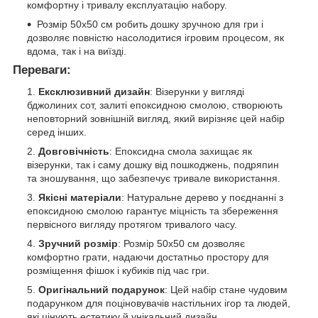
комфортну і тривалу експлуатацію набору.
Розмір 50x50 см робить дошку зручною для гри і
дозволяє повністю насолодитися ігровим процесом, як
вдома, так і на виїзді.
Переваги:
Ексклюзивний дизайн
: Візерунки у вигляді
бджолиних сот, залиті епоксидною смолою, створюють
неповторний зовнішній вигляд, який вирізняє цей набір
серед інших.
Довговічність
: Епоксидна смола захищає як
візерунки, так і саму дошку від пошкоджень, подряпин
та зношування, що забезпечує тривале використання.
Якісні матеріали
: Натуральне дерево у поєднанні з
епоксидною смолою гарантує міцність та збереження
первісного вигляду протягом тривалого часу.
Зручний розмір
: Розмір 50x50 см дозволяє
комфортно грати, надаючи достатньо простору для
розміщення фішок і кубиків під час гри.
Оригінальний подарунок
: Цей набір стане чудовим
подарунком для поціновувачів настільних ігор та людей,
які цінують естетику й унікальний дизайн.