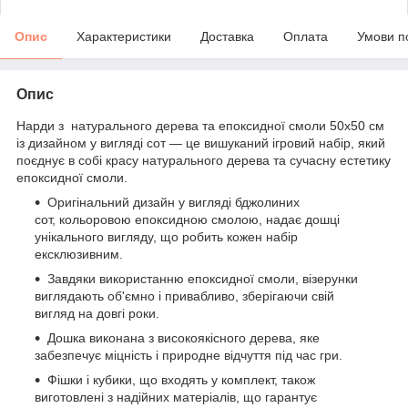
Опис
Характеристики
Доставка
Оплата
Умови п
Опис
Нарди з натурального дерева та епоксидної смоли 50x50 см
із дизайном у вигляді сот — це вишуканий ігровий набір, який
поєднує в собі красу натурального дерева та сучасну естетику
епоксидної смоли.
Оригінальний дизайн у вигляді бджолиних
сот, кольоровою епоксидною смолою, надає дошці
унікального вигляду, що робить кожен набір
ексклюзивним.
Завдяки використанню епоксидної смоли, візерунки
виглядають об'ємно і привабливо, зберігаючи свій
вигляд на довгі роки.
Дошка виконана з високоякісного дерева, яке
забезпечує міцність і природне відчуття під час гри.
Фішки і кубики, що входять у комплект, також
виготовлені з надійних матеріалів, що гарантує