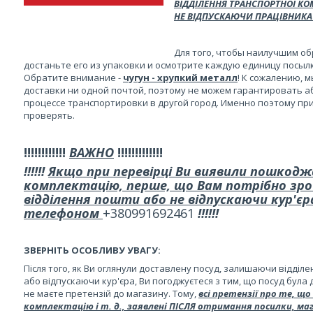
ВІДДІЛЕННЯ ТРАНСПОРТНОЇ КО
НЕ ВІДПУСКАЮЧИ ПРАЦІВНИКА
Для того, чтобы наилучшим о
достаньте его из упаковки и осмотрите каждую единицу посыл
Обратите внимание -
чугун - хрупкий металл
! К сожалению, 
доставки ни одной почтой, поэтому не можем гарантировать 
процессе транспортировки в другой город. Именно поэтому при
проверять.
!!!!!!!!!!!!
ВАЖНО
!!!!!!!!!!!!!
!!!!!!
Якщо при перевірці Ви виявили пошкодж
комплектацію, перше, що Вам потрібно зроб
відділення пошти або не відпускаючи кур'є
телефоном
+380991692461
!!!!!!
ЗВЕРНІТЬ ОСОБЛИВУ УВАГУ:
Після того, як Ви оглянули доставлену посуд, залишаючи відділе
або відпускаючи кур'єра, Ви погоджуєтеся з тим, що посуд була 
не маєте претензій до магазину. Тому,
всі претензії про те, щ
комплектацію і т. д., заявлені ПІСЛЯ отримання посилки, ма