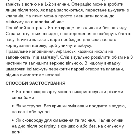
ємність з вогню на 1-2 хвилини. Операцію можна зробити
лише після того, як пара заспокоїться, перестане цькувати з
клапанів. На плиті можна просто зменшити вогонь до
мінімуму на аналогічний час.
Постійний контроль. Котел краще не залишати без нагляду.
Страви готуються швидко, спостереження не заберуть багато
часу. Бачити кількість пари необхідно для своєчасного
коригування нагріву, щоб уникнути вибуху.
Правильне наповнення. Афганські казанки ніколи не
заповнюють "під зав'язку". Слід візуально розділити об'єм на 3
частини та залишити верхню вільною. В іншому випадку
шматочки їжі можуть перекрити парові отвори та клапани,
рідина википатиме назовні.
СПОСОБИ ЗАСТОСУВАННЯ
Котелок-скороварку можна використовувати різними
способами:
Як каструлю. Без кришки змішавши продукти з водою,
на вогні або вугіллі.
Як сковороду для смаження та гасіння. Налив оливи
на дно після розігріву, з кришкою або без, на сильному
вогні.