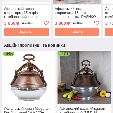
Афганський казан-
Афганський казан-
Афга
скороварка 15 літрів.
скороварка 15 літрів.
скор
комбінований + чохол
чорний + чохол RASHKO
ком
RASHKO BABA
BABA
BAB
3 650
3 800
3 7
₴
₴
4 200 ₴
4 300 ₴
Купити
Купити
Акційні пропозиції та новинки
–54%
–46%
Афганський казан Misgaran
Афганський казан Misgaran
Комбінований "ММ" 20л
Комбінований "ММ" 15л