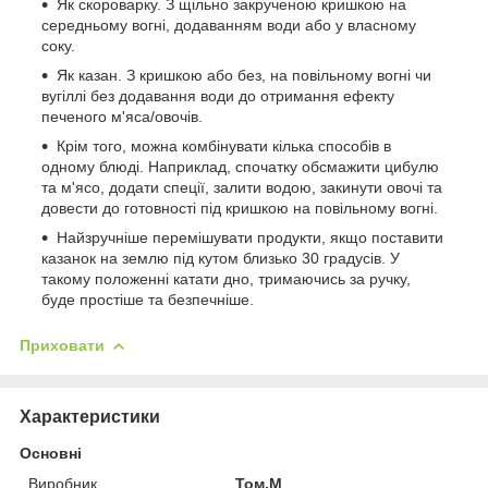
Як скороварку. З щільно закрученою кришкою на
середньому вогні, додаванням води або у власному
соку.
Як казан. З кришкою або без, на повільному вогні чи
вугіллі без додавання води до отримання ефекту
печеного м'яса/овочів.
Крім того, можна комбінувати кілька способів в
одному блюді. Наприклад, спочатку обсмажити цибулю
та м'ясо, додати спеції, залити водою, закинути овочі та
довести до готовності під кришкою на повільному вогні.
Найзручніше перемішувати продукти, якщо поставити
казанок на землю під кутом близько 30 градусів. У
такому положенні катати дно, тримаючись за ручку,
буде простіше та безпечніше.
Приховати
Характеристики
Основні
Виробник
Том.М