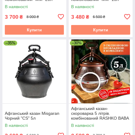
В наявності
В наявності
3 700
3 480
₴
₴
8 000 ₴
6 500 ₴
Купити
Купити
–35%
–30%
Афганський казан-
Афганський казан Misgaran
скороварка 5 літрів.
Чорний "CS" 5л
комбінований RASHKO BABA
В наявності
В наявності