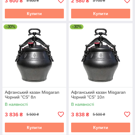
3 600
2 580
₴
₴
5 500 ₴
3 700 ₴
Купити
Купити
–30%
–30%
Афганський казан Misgaran
Афганський казан Misgaran
Чорний "CS" 8л
Чорний "CS" 10л
В наявності
В наявності
3 836
3 838
₴
₴
5 500 ₴
5 500 ₴
Купити
Купити