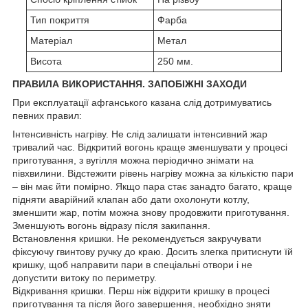
Тип покриття
Фарба
Матеріал
Метал
Висота
250 мм.
ПРАВИЛА ВИКОРИСТАННЯ. ЗАПОБІЖНІ ЗАХОДИ
При експлуатації афганського казана слід дотримуватись
певних правил:
Інтенсивність нагріву. Не слід залишати інтенсивний жар
тривалий час. Відкритий вогонь краще зменшувати у процесі
приготування, з вугілля можна періодично знімати на
півхвилини. Відстежити рівень нагріву можна за кількістю пари
– він має йти помірно. Якщо пара стає занадто багато, краще
підняти аварійний клапан або дати охолонути котлу,
зменшити жар, потім можна знову продовжити приготування.
Зменшують вогонь відразу після закипання.
Встановлення кришки. Не рекомендується закручувати
фіксуючу гвинтову ручку до краю. Досить злегка притиснути їй
кришку, щоб направити пари в спеціальні отвори і не
допустити витоку по периметру.
Відкривання кришки. Перш ніж відкрити кришку в процесі
приготування та після його завершення, необхідно зняти