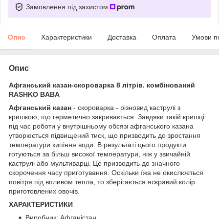
Замовлення під захистом
Опис
Характеристики
Доставка
Оплата
Умови п
Опис
Афганський казан-скороварка 8 літрів. комбінований
RASHKO BABA
Афганський казан
- скороварка - різновид каструлі з
кришкою, що герметично закривається. Завдяки такій кришці
під час роботи у внутрішньому обсязі афганського казана
утворюється підвищений тиск, що призводить до зростання
температури кипіння води. В результаті цього продукти
готуються за більш високої температури, ніж у звичайній
каструлі або мультиварці. Це призводить до значного
скорочення часу приготування. Оскільки їжа не окислюється
повітря під впливом тепла, то зберігається яскравий колір
приготовлених овочів.
ХАРАКТЕРИСТИКИ
Виробник: Афганістан