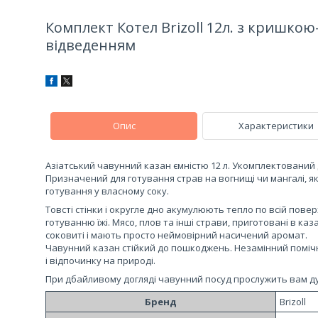
Комплект Котел Brizoll 12л. з кришко
відведенням
Опис
Характеристики
Азіатський чавунний казан ємністю 12 л. Укомплектовани
Призначений для готування страв на вогнищі чи мангалі, я
готування у власному соку.
Товсті стінки і округле дно акумулюють тепло по всій пове
готуванню їжі. Мясо, плов та інші страви, приготовані в каз
соковиті і мають просто неймовірний насичений аромат.
Чавунний казан стійкий до пошкоджень. Незамінний помічник
і відпочинку на природі.
При дбайливому догляді чавунний посуд прослужить вам д
Бренд
Brizoll