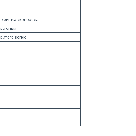
 кришка-сковорода
ва опція
критого вогню