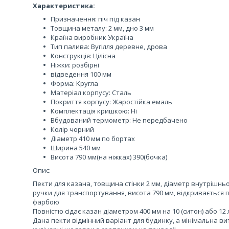
Характеристика:
Призначення: піч під казан
Товщина металу: 2 мм, дно 3 мм
Країна виробник Україна
Тип палива: Вугілля деревне, дрова
Конструкція: Цілісна
Ніжки: розбірні
відведення 100 мм
Форма: Кругла
Матеріал корпусу: Сталь
Покриття корпусу: Жаростійка емаль
Комплектація кришкою: Ні
Вбудований термометр: Не передбачено
Колір чорний
Діаметр 410 мм по бортах
Ширина 540 мм
Висота 790 мм(на ніжках) 390(бочка)
Опис:
Пекти для казана, товщина стінки 2 мм, діаметр внутрішньої
ручки для транспортування, висота 790 мм, відкривається
фарбою
Повністю сідає казан діаметром 400 мм на 10 (ситон) або 12 л
Дана пекти відмінний варіант для будинку, а мінімальна 