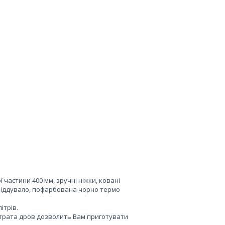
 частини 400 мм, зручні ніжки, ковані
 піддувало, пофарбована чорно термо
ітрів.
витрата дров дозволить Вам приготувати