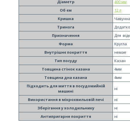
Діаметр
400 мм
Об єм
12 л
Кришка
Чавунна
Тринога
Додатко
Призначення
Для від
Форма
Кругла
Внутрішнє покриття
немае
Тип посуду
Казан
Товщина стінок казана
4мм
Товщина дна казана
4мм
Підходить для миття в посудомийній
ні
машині
Використання в мікрохвильовій печі
ні
Зберігання у холодильнику
ні
Антипригарне покриття
ні