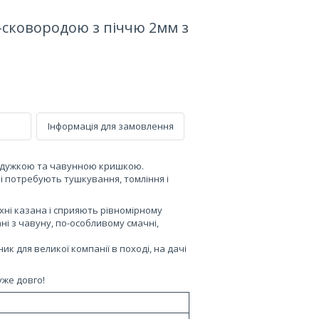
ю-сковородою з піччю 2мм з
Інформація для замовлення
й дужкою та чавунною кришкою.
кі потребують тушкування, томління і
рхні казана і сприяють рівномірному
ані з чавуну, по-особливому смачні,
 для великої компанії в поході, на дачі
уже довго!