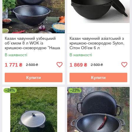
Казан чавунний узбецький
Казан чавунний азіатський з
об`ємом 8 л WOK із
кришкою-сковородою Syton,
кришкою-сковородою "Наша
Сітон Об'єм 6 л
Майстерня"
В наявності
В наявності
1 771
1 869
₴
₴
2 500 ₴
2 500 ₴
Купити
Купити
–24%
–23%