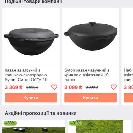
Подібні товари компанії
Казан азіатський з
Syton казан чавунний з
Набі
кришкою-сковородою
кришкою азіатський 10
азіа
Syton, Ситон Об'їм 10
літрів
криш
литров
підс
3 369
3 099
3 8
₴
₴
3 999 ₴
3 899 ₴
Купити
Купити
Акційні пропозиції та новинки
–33%
–31%