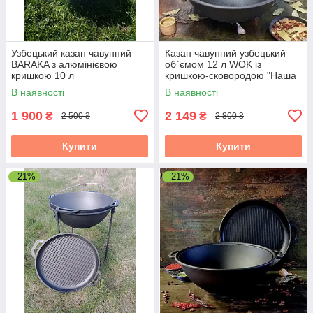
Узбецький казан чавунний
Казан чавунний узбецький
BARAKA з алюмінієвою
об`ємом 12 л WOK із
кришкою 10 л
кришкою-сковородою "Наша
Майстерня" (товстостінний)
В наявності
В наявності
1 900
2 149
₴
₴
2 500 ₴
2 800 ₴
Купити
Купити
–21%
–21%