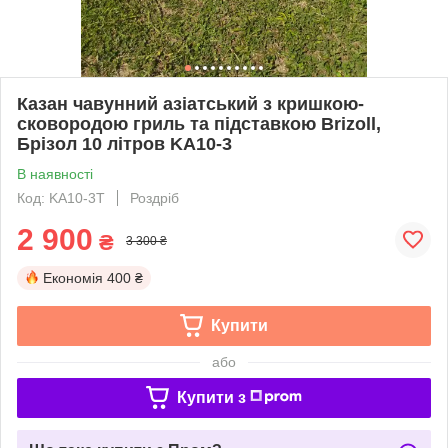
Казан чавунний азіатський з кришкою-
сковородою гриль та підставкою Brizoll,
Брізол 10 літров KA10-3
В наявності
Код: KA10-3Т
Роздріб
2 900
₴
3 300 ₴
Економія
400 ₴
Купити
або
Купити з