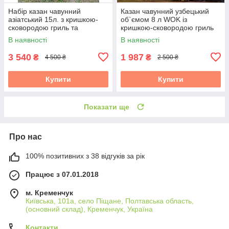
Набір казан чавунний
Казан чавунний узбецький
азіатський 15л. з кришкою-
об`ємом 8 л WOK із
сковородою гриль та
кришкою-сковородою гриль
підставкою Brizoll
"Наша Майстерня"
В наявності
В наявності
3 540
1 987
₴
₴
4 500 ₴
2 500 ₴
Купити
Купити
Показати ще
Про нас
100% позитивних з 38 відгуків за рік
Працює з 07.01.2018
м. Кременчук
Київська, 101а, село Піщане, Полтавська область,
(основний склад), Кременчук, Україна
Контакти