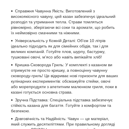
Справжня Чавунна Якість: Виготовлений з
високоякісного чавуну, цей казан забезпечує ідеальний
розподіл та утримання тепла. Страви томляться
рівномірно, зберігаючи всі соки та аромати, що робить
їх неймовірно смачними та ніжними.
Універсальність у Кожній Деталі: Об'єм 10 літрів
ідеально підходить як для сімейних обідів, так і для
великих компаній. Готуйте плов, шурпу, бастурму,
тушковані овочі, м'ясо або навіть випікайте хліб!
Кришка-Сковорода Гриль: У комплекті з казаном ви
отримуєте не просто кришку, а повноцінну чавунну
сковороду-гриль! Це відкриває нові горизонти для ваших
кулінарних експериментів: обсмажуйте стейки, овочі
або морепродукти з апетитним малюнком гриля, поки в
казані готується основна страва.
Зручна Підставка: Спеціальна підставка забезпечує
стійкість казана для багаття. Готуйте з комфортом та
безпекою.
Довговічність та Надійність: Чавун — це матеріал,
який служить десятиліттями. При правильному догляді