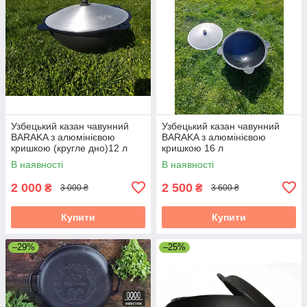
Узбецький казан чавунний
Узбецький казан чавунний
BARAKA з алюмінієвою
BARAKA з алюмінієвою
кришкою (кругле дно)12 л
кришкою 16 л
В наявності
В наявності
2 000
2 500
₴
₴
3 000 ₴
3 600 ₴
Купити
Купити
–29%
–25%