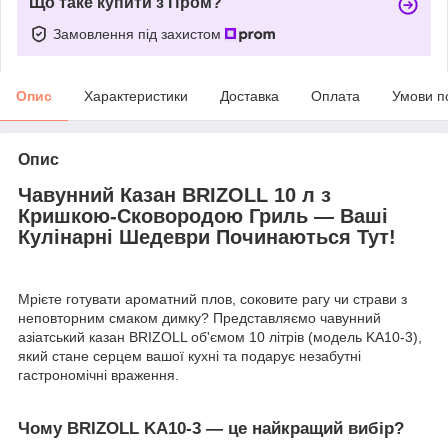
Що таке купити з Пром?
Замовлення під захистом
Опис
Характеристики
Доставка
Оплата
Умови п
Опис
Чавунний Казан BRIZOLL 10 л з
Кришкою-Сковородою Гриль — Ваші
Кулінарні Шедеври Починаються Тут!
Мрієте готувати ароматний плов, соковите рагу чи страви з
неповторним смаком димку? Представляємо чавунний
азіатський казан BRIZOLL об'ємом 10 літрів (модель KA10-3),
який стане серцем вашої кухні та подарує незабутні
гастрономічні враження.
Чому BRIZOLL KA10-3 — це найкращий вибір?