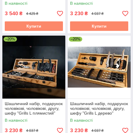
чоловікові "Grills G6"
В наявності
В наявності
3 540
3 230
₴
₴
4 425 ₴
4 037 ₴
Купити
Купити
–20%
–20%
Шашличний набір, подарунок
Шашличний набір, подарунок
чоловікові, чоловікові, другу,
чоловікові, чоловікові, другу,
шефу "Grills L плямистий"
шефу "Grills L дерево"
В наявності
В наявності
3 230
3 230
₴
₴
4 037 ₴
4 037 ₴