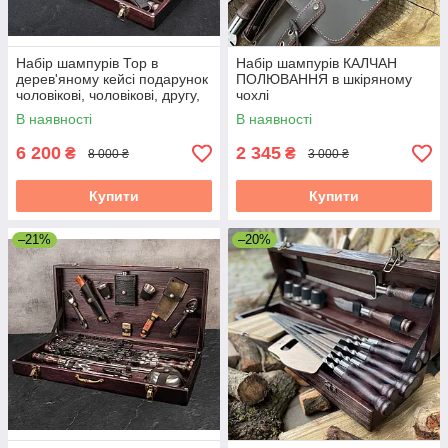
Набір шампурів Тор в
Набір шампурів КАЛЧАН
дерев'яному кейсі подарунок
ПОЛЮВАННЯ в шкіряному
чоловікові, чоловікові, другу,
чохлі
шефу
В наявності
В наявності
6 200
2 345
₴
₴
8 000 ₴
3 000 ₴
Купити
Купити
–21%
–20%