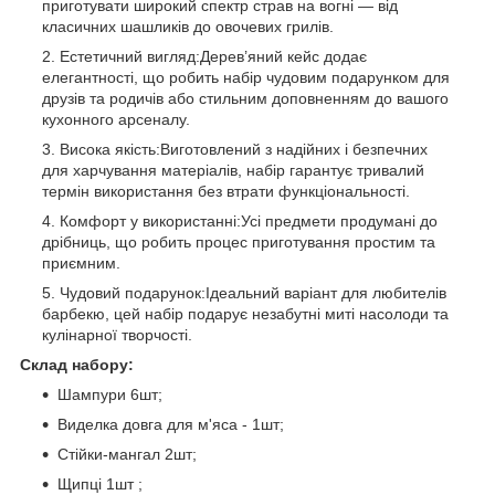
приготувати широкий спектр страв на вогні — від
класичних шашликів до овочевих грилів.
Естетичний вигляд:Дерев’яний кейс додає
елегантності, що робить набір чудовим подарунком для
друзів та родичів або стильним доповненням до вашого
кухонного арсеналу.
Висока якість:Виготовлений з надійних і безпечних
для харчування матеріалів, набір гарантує тривалий
термін використання без втрати функціональності.
Комфорт у використанні:Усі предмети продумані до
дрібниць, що робить процес приготування простим та
приємним.
Чудовий подарунок:Ідеальний варіант для любителів
барбекю, цей набір подарує незабутні миті насолоди та
кулінарної творчості.
Склад набору:
Шампури 6шт;
Виделка довга для м'яса - 1шт;
Стійки-мангал 2шт;
Щипці 1шт ;