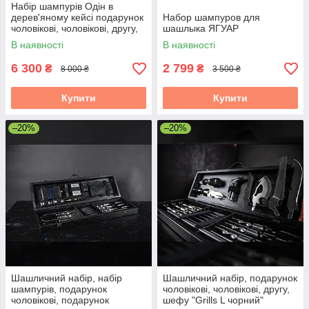
Набір шампурів Одін в
дерев'яному кейсі подарунок
Набор шампуров для
чоловікові, чоловікові, другу,
шашлыка ЯГУАР
шефу
В наявності
В наявності
6 300
2 799
₴
₴
8 000 ₴
3 500 ₴
Купити
Купити
–20%
–20%
Шашличний набір, набір
Шашличний набір, подарунок
шампурів, подарунок
чоловікові, чоловікові, другу,
чоловікові, подарунок
шефу "Grills L чорний"