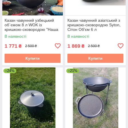
Казан чавунний узбецький
Казан чавунний азіатський з
об`ємом 8 л WOK із
кришкою-сковородою Syton,
кришкою-сковородою "Наша
Сітон Об'єм 6 л
Майстерня"
В наявності
В наявності
1 771
1 869
₴
₴
2 500 ₴
2 500 ₴
Купити
Купити
–24%
–21%