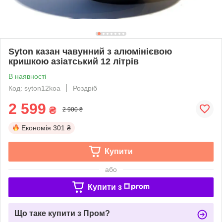
Syton казан чавунний з алюмінієвою
кришкою азіатський 12 літрів
В наявності
Код: syton12koa
Роздріб
2 599
₴
2 900 ₴
Економія
301 ₴
Купити
або
Купити з
Що таке купити з Пром?