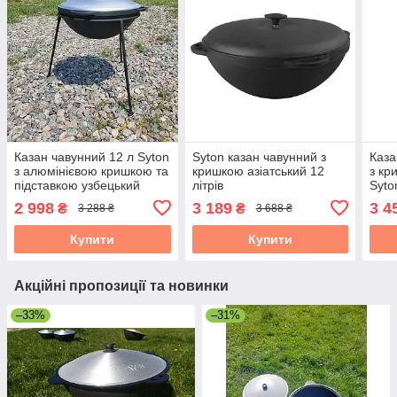
Казан чавунний 12 л Syton
Syton казан чавунний з
Каза
з алюмінієвою кришкою та
кришкою азіатський 12
з кр
підставкою узбецький
літрів
Syto
2 998
3 189
3 4
₴
₴
3 288 ₴
3 688 ₴
Купити
Купити
Акційні пропозиції та новинки
–33%
–31%