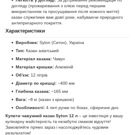
догляду (прожарювання з олією перед першим
використанням та просушування після кожного миття)
казан служитиме вам довгі роки, набуваючи природного
антипригарного покриття.
Характеристики
Виробник:
Syton (Ситон), Україна
Тип:
Казан азіатський
Матеріал казана:
Чавун
Матеріал кришки:
Алюміній
Об'єм:
12 літрів
Діаметр по кришці:
~400 мм
Глибина казана:
~165 мм
Вага:
~8 кг (казан з кришкою)
Особливості:
4 литі ручки по боках, сферичне дно
Купити чавунний казан Syton 12 л
– це інвестиція у вашу
кулінарну майстерність та незабутні смакові відчуття!
Замовляйте прямо зараз і насолоджуйтесь чудовим
результатом!