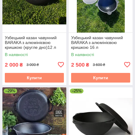
Узбецький казан чавунний
Узбецький казан чавунний
BARAKA з алюмінієвою
BARAKA з алюмінієвою
кришкою (кругле дно)12 л
кришкою 16 л
В наявності
В наявності
2 000
2 500
₴
₴
3 000 ₴
3 600 ₴
Купити
Купити
–29%
–25%