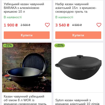
Узбецький казан чавунний
Набір казан чавунний
BARAKA з алюмінієвою
азіатський 15л. з кришкою-
кришкою 10 л
сковородою гриль та
підставкою Brizoll
В наявності
В наявності
1 900
3 540
₴
₴
2 500 ₴
4 500 ₴
Купити
Купити
–21%
–21%
Казан чавунний узбецький
об`ємом 8 л WOK із
Syton казан чавунний з
кришкою-сковородою гриль
кришкою азіатський 10 літрів