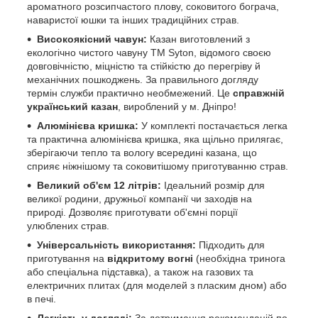
ароматного розсипчастого плову, соковитого бограча,
наваристої юшки та інших традиційних страв.
Високоякісний чавун:
Казан виготовлений з
екологічно чистого чавуну ТМ Syton, відомого своєю
довговічністю, міцністю та стійкістю до перегріву й
механічних пошкоджень. За правильного догляду
термін служби практично необмежений. Це
справжній
український казан
, вироблений у м. Дніпро!
Алюмінієва кришка:
У комплекті постачається легка
та практична алюмінієва кришка, яка щільно прилягає,
зберігаючи тепло та вологу всередині казана, що
сприяє ніжнішому та соковитішому приготуванню страв.
Великий об'єм 12 літрів:
Ідеальний розмір для
великої родини, дружньої компанії чи заходів на
природі. Дозволяє приготувати об'ємні порції
улюблених страв.
Універсальність використання:
Підходить для
приготування на
відкритому вогні
(необхідна тринога
або спеціальна підставка), а також на газових та
електричних плитах (для моделей з пласким дном) або
в печі.
Легкість у догляді:
За дотримання рекомендацій по