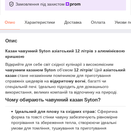
Замовлення під захистом
Опис
Характеристики
Доставка
Оплата
Умови п
Опис
Казан чавунний Syton азіатський 12 літрів з алюмінієвою
кришкою
Відкрийте для себе світ східної кулінарії з високоякісним
чавунним казаном Syton
об'ємом
12 літрів
! Цей
азіатський
казан
стане незамінним помічником для приготування
справжніх шедеврів на
відкритому вогні
, багатті чи
спеціальній печі. Ідеально підходить для домашнього
використання, великих компаній та відпочинку на природі.
Чому обирають чавунний казан Syton?
Ідеальний для плову та східних страв:
Сферична
форма та товсті стінки чавуну забезпечують рівномірне
прогрівання та збереження тепла, створюючи ідеальні
умови для томління, тушкування та приготування