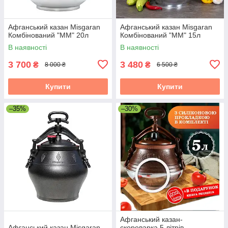
Афганський казан Misgaran
Афганський казан Misgaran
Комбінований "ММ" 20л
Комбінований "ММ" 15л
В наявності
В наявності
3 700
3 480
₴
₴
8 000 ₴
6 500 ₴
Купити
Купити
–35%
–30%
Афганський казан-
Афганський казан Misgaran
скороварка 5 літрів.