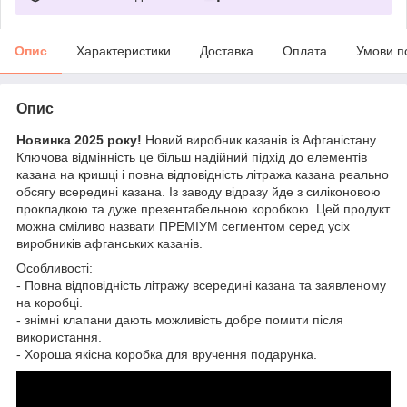
Опис
Характеристики
Доставка
Оплата
Умови п
Опис
Новинка 2025 року!
Новий виробник казанів із Афганістану.
Ключова відмінність це більш надійний підхід до елементів
казана на кришці і повна відповідність літража казана реально
обсягу всередині казана. Із заводу відразу йде з силіконовою
прокладкою та дуже презентабельною коробкою. Цей продукт
можна сміливо назвати ПРЕМІУМ сегментом серед усіх
виробників афганських казанів.
Особливості:
- Повна відповідність літражу всередині казана та заявленому
на коробці.
- знімні клапани дають можливість добре помити після
використання.
- Хороша якісна коробка для вручення подарунка.