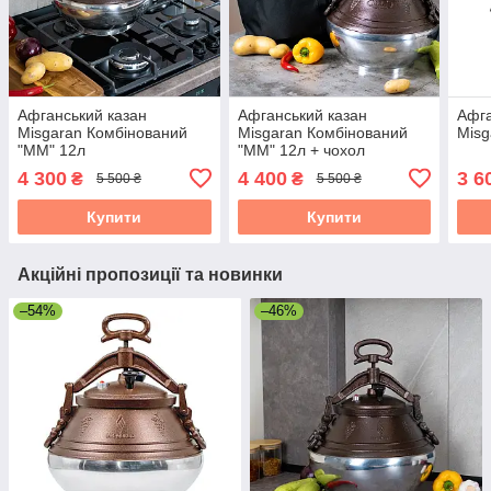
Афганський казан
Афганський казан
Афга
Misgaran Комбінований
Misgaran Комбінований
Misg
"ММ" 12л
"ММ" 12л + чохол
4 300
4 400
3 6
₴
₴
5 500 ₴
5 500 ₴
Купити
Купити
Акційні пропозиції та новинки
–54%
–46%