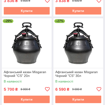
3 836
3 838
₴
₴
5 500 ₴
5 500 ₴
Купити
Купити
–29%
–27%
Афганський казан Misgaran
Афганський казан Misgaran
Чорний "CS" 20л
Чорний "CS" 30л
В наявності
В наявності
5 700
6 590
₴
₴
8 000 ₴
9 000 ₴
Купити
Купити