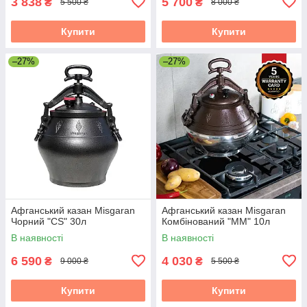
3 838
5 700
₴
₴
5 500 ₴
8 000 ₴
Купити
Купити
–27%
–27%
Афганський казан Misgaran
Афганський казан Misgaran
Чорний "CS" 30л
Комбінований "ММ" 10л
В наявності
В наявності
6 590
4 030
₴
₴
9 000 ₴
5 500 ₴
Купити
Купити