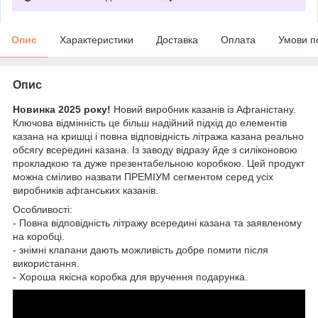
Опис
Характеристики
Доставка
Оплата
Умови п
Опис
Новинка 2025 року!
Новий виробник казанів із Афганістану.
Ключова відмінність це більш надійний підхід до елементів
казана на кришці і повна відповідність літража казана реально
обсягу всередині казана. Із заводу відразу йде з силіконовою
прокладкою та дуже презентабельною коробкою. Цей продукт
можна сміливо назвати ПРЕМІУМ сегментом серед усіх
виробників афганських казанів.
Особливості:
- Повна відповідність літражу всередині казана та заявленому
на коробці.
- знімні клапани дають можливість добре помити після
використання.
- Хороша якісна коробка для вручення подарунка.