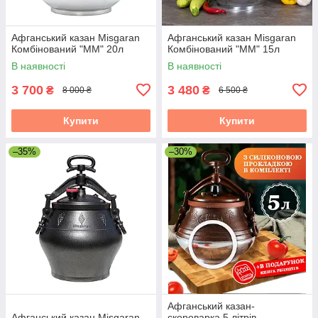
Афганський казан Misgaran
Афганський казан Misgaran
Комбінований "ММ" 20л
Комбінований "ММ" 15л
В наявності
В наявності
3 700
3 480
₴
₴
8 000 ₴
6 500 ₴
Купити
Купити
–35%
–30%
Афганський казан-
Афганський казан Misgaran
скороварка 5 літрів.