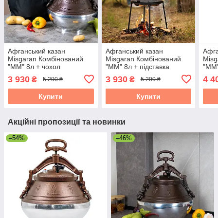
Афганський казан
Афганський казан
Афга
Misgaran Комбінований
Misgaran Комбінований
Misg
"ММ" 8л + чохол
"ММ" 8л + підставка
"ММ"
3 930
3 930
4 4
₴
₴
5 200 ₴
5 200 ₴
Купити
Купити
Акційні пропозиції та новинки
–54%
–46%