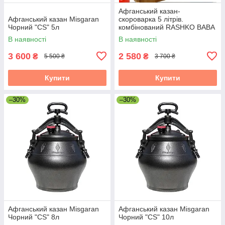
Афганський казан-
Афганський казан Misgaran
скороварка 5 літрів.
Чорний "CS" 5л
комбінований RASHKO BABA
В наявності
В наявності
3 600
2 580
₴
₴
5 500 ₴
3 700 ₴
Купити
Купити
–30%
–30%
Афганський казан Misgaran
Афганський казан Misgaran
Чорний "CS" 8л
Чорний "CS" 10л