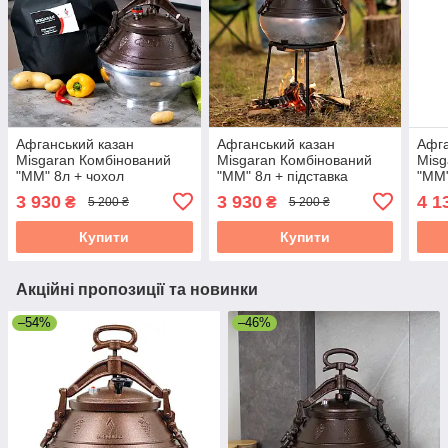
Афганський казан
Афганський казан
Афга
Misgaran Комбінований
Misgaran Комбінований
Misg
"ММ" 8л + чохол
"ММ" 8л + підставка
"ММ"
3 930
3 930
4 1
₴
₴
5 200 ₴
5 200 ₴
Купити
Купити
Акційні пропозиції та новинки
–54%
–46%