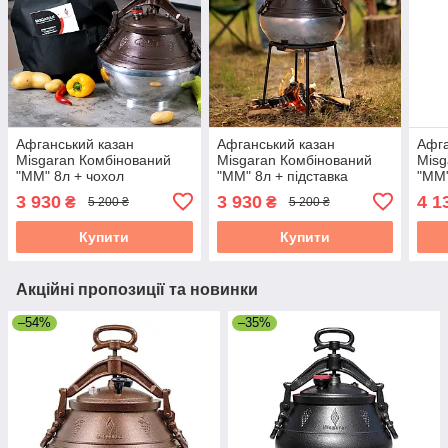
Афганський казан
Афганський казан
Афга
Misgaran Комбінований
Misgaran Комбінований
Misg
"ММ" 8л + чохол
"ММ" 8л + підставка
"ММ"
3 930
3 930
4 1
₴
₴
5 200 ₴
5 200 ₴
Купити
Купити
Акційні пропозиції та новинки
–54%
–35%