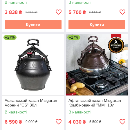
В наявності
В наявності
3 838
5 700
₴
₴
5 500 ₴
8 000 ₴
Купити
Купити
–27%
–27%
Афганський казан Misgaran
Афганський казан Misgaran
Чорний "CS" 30л
Комбінований "ММ" 10л
В наявності
В наявності
6 590
4 030
₴
₴
9 000 ₴
5 500 ₴