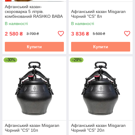
Афганський казан-
скороварка 5 літрів.
Афганський казан Misgaran
комбінований RASHKO BABA
Чорний "CS" 8л
В наявності
В наявності
2 580
3 836
₴
₴
3 700 ₴
5 500 ₴
Купити
Купити
–30%
–29%
Афганський казан Misgaran
Афганський казан Misgaran
Чорний "CS" 10л
Чорний "CS" 20л