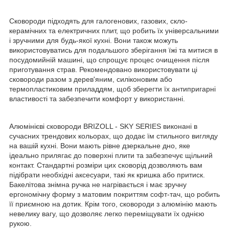
Сковороди підходять для галогенових, газових, скло-
керамічних та електричних плит, що робить їх універсальними
і зручними для будь-якої кухні. Вони також можуть
використовуватись для подальшого зберігання їжі та митися в
посудомийній машині, що спрощує процес очищення після
приготування страв. Рекомендовано використовувати ці
сковороди разом з дерев'яним, силіконовим або
термопластиковим приладдям, щоб зберегти їх антипригарні
властивості та забезпечити комфорт у використанні.
Алюмінієві сковороди BRIZOLL - SKY SERIES виконані в
сучасних трендових кольорах, що додає їм стильного вигляду
на вашій кухні. Вони мають рівне дзеркальне дно, яке
ідеально прилягає до поверхні плити та забезпечує щільний
контакт. Стандартні розміри цих сковорід дозволяють вам
підібрати необхідні аксесуари, такі як кришка або притиск.
Бакелітова знімна ручка не нагрівається і має зручну
ергономічну форму з матовим покриттям софт-тач, що робить
її приємною на дотик. Крім того, сковороди з алюмінію мають
невелику вагу, що дозволяє легко переміщувати їх однією
рукою.