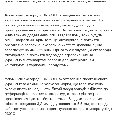
дозволить вам готувати страви з легкістю та задоволенням.
Алюмінієві сковороди BRIZOLL оснащені високоякісним
європейським полімерним антипригарним покриттям. Ця
інноваційна технологія гарантує, що продукти під час
приготування не пригорятимуть. Ви зможете готувати страви з
мінімальним додаванням олії, завдяки чому вони будуть
більш здоровими. Крім того, це антипригарне покриття
абсолютно безпечне, екологічно чисте та довговічне, що
забезпечує на 40-50% більш тривалу експлуатацію сковороди.
Антипригарне покриття відповідає європейським та
українським стандартам безпеки для матеріалів, які
контактують з харчовими продуктами.
Алюмінієві сковороди BRIZOLL виготовлені з високоякісного
українського алюмінію харчової марки, що гарантує їхню
високу якість та надійність. Литий посуд володіє стійкістю до
деформації та високих температур, а також рівномірно
прогрівається і довго зберігає тепло. Завдяки посиленим
стінкам товщиною 3,2 мм і дну товщиною 5,5 мм, сковороди
забезпечують ефективне приготування їжі при температурі до
230°C.