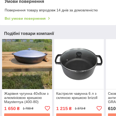
Умови повернення
Повернення товару впродовж 14 днів за домовленістю
Всі умови повернення
Подібні товари компанії
Жарівня чугунна 40х8см з
Кастрюля чавунна 6 л з
Сков
алюмінієвою кришкою
скляною кришкою brizoll
анти
Maysternya (400-80)
GRA
1 650
1 215
610
₴
₴
1 700 ₴
1 373 ₴