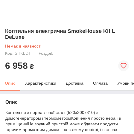
Коптильня електрична SmokeHouse Kit L
DeLuxe
Немає в наявності
Код: SHKLDT
Роздріб
6 958
₴
Опис
Характеристики
Доставка
Оплата
Умови п
Опис
Коптильня з нержавіючої сталі (520x300x310) з
димогенератором і термометромКопчення просто неба і в
приміщенніЦе зручний пристрій може обдавати продукти
гарячим ароматним димом і на свіжому повітрі, і в стінах