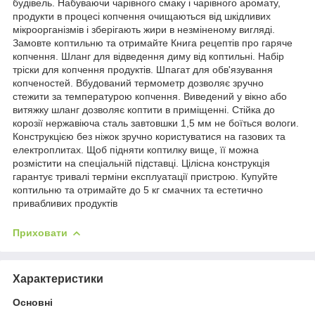
будівель. Набуваючи чарівного смаку і чарівного аромату,
продукти в процесі копчення очищаються від шкідливих
мікроорганізмів і зберігають жири в незміненому вигляді.
Замовте коптильню та отримайте Книга рецептів про гаряче
копчення. Шланг для відведення диму від коптильні. Набір
тріски для копчення продуктів. Шпагат для обв'язування
копченостей. Вбудований термометр дозволяє зручно
стежити за температурою копчення. Виведений у вікно або
витяжку шланг дозволяє коптити в приміщенні. Стійка до
корозії нержавіюча сталь завтовшки 1,5 мм не боїться вологи.
Конструкцією без ніжок зручно користуватися на газових та
електроплитах. Щоб підняти коптилку вище, її можна
розмістити на спеціальній підставці. Цілісна конструкція
гарантує тривалі терміни експлуатації пристрою. Купуйте
коптильню та отримайте до 5 кг смачних та естетично
привабливих продуктів
Приховати
Характеристики
Основні