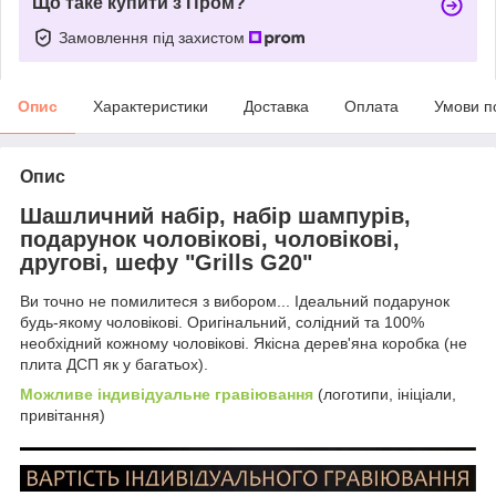
Що таке купити з Пром?
Замовлення під захистом
Опис
Характеристики
Доставка
Оплата
Умови п
Опис
Шашличний набір, набір шампурів,
подарунок чоловікові, чоловікові,
другові, шефу "Grills G20"
Ви точно не помилитеся з вибором... Ідеальний подарунок
будь-якому чоловікові. Оригінальний, солідний та 100%
необхідний кожному чоловікові. Якісна дерев'яна коробка (не
плита ДСП як у багатьох).
Можливе індивідуальне гравіювання
(логотипи, ініціали,
привітання)