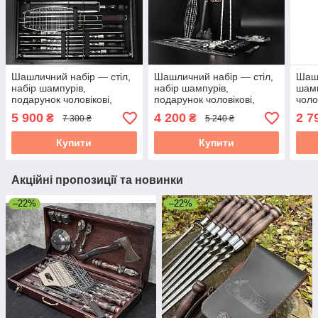
Шашличний набір — стіл,
Шашличний набір — стіл,
Шашл
набір шампурів,
набір шампурів,
шамп
подарунок чоловікові,
подарунок чоловікові,
чоло
подарунок чоловікові
подарунок чоловікові
чоло
5 900
4 200
2 7
₴
₴
7 300 ₴
5 240 ₴
"Grills G18" — 43 шт.
"Grills G16" — 30 шт.
Купити
Купити
Акційні пропозиції та новинки
–22%
–22%