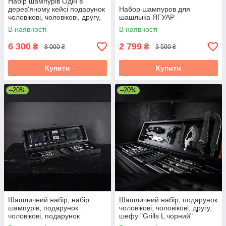
Набір шампурів Одін в
дерев'яному кейсі подарунок
Набор шампуров для
чоловікові, чоловікові, другу,
шашлыка ЯГУАР
шефу
В наявності
В наявності
6 300
2 799
₴
₴
8 000 ₴
3 500 ₴
Купити
Купити
–20%
–20%
Шашличний набір, набір
Шашличний набір, подарунок
шампурів, подарунок
чоловікові, чоловікові, другу,
чоловікові, подарунок
шефу "Grills L чорний"
чоловікові "Grills G6"