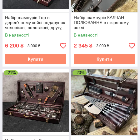
Набір шампурів Тор в
Набір шампурів КАЛЧАН
дерев'яному кейсі подарунок
ПОЛЮВАННЯ в шкіряному
чоловікові, чоловікові, другу,
чохлі
шефу
В наявності
В наявності
6 200
2 345
₴
₴
8 000 ₴
3 000 ₴
Купити
Купити
–21%
–20%