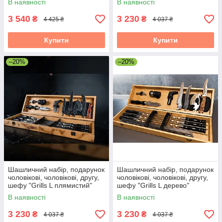
В наявності
В наявності
3 540
3 230
₴
₴
4 425 ₴
4 037 ₴
Купити
Купити
–20%
–20%
Шашличний набір, подарунок
Шашличний набір, подарунок
чоловікові, чоловікові, другу,
чоловікові, чоловікові, другу,
шефу "Grills L плямистий"
шефу "Grills L дерево"
В наявності
В наявності
3 230
3 230
₴
₴
4 037 ₴
4 037 ₴