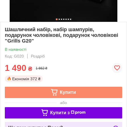
Шашличний набір, набір шампурів,
подарунок чоловікові, подарунок чоловікові
"Grills G20"
В наявності
Код: G020
Роздріб
1 490
₴
1 862 ₴
Економія
372 ₴
Купити
або
Купити з