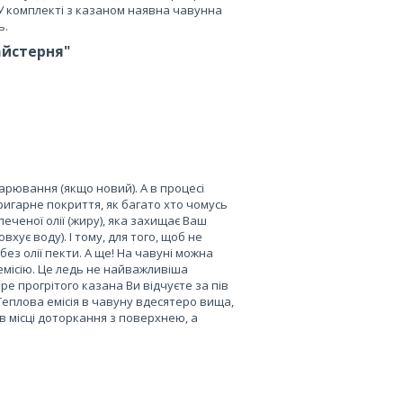
 У комплекті з казаном наявна чавунна
ь.
айстерня"
арювання (якщо новий). А в процесі
игарне покриття, як багато хто чомусь
печеної олії (жиру), яка захищає Ваш
вхує воду). І тому, для того, щоб не
без олії пекти. А ще! На чавуні можна
у емісію. Це ледь не найважливіша
ре прогрітого казана Ви відчуєте за пів
Теплова емісія в чавуну вдесятеро вища,
 в місці доторкання з поверхнею, а