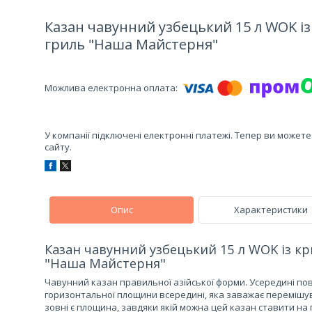
Казан чавунний узбецький 15 л WOK 
гриль "Наша Майстерня"
У компанії підключені електронні платежі. Тепер ви может
сайту.
Опис
Характеристики
Казан чавунний узбецький 15 л WOK із 
"Наша Майстерня"
Чавунний казан правильної азійської форми. Усередині повни
горизонтальної площини всередині, яка заважає перемішува
зовні є площина, завдяки якій можна цей казан ставити на