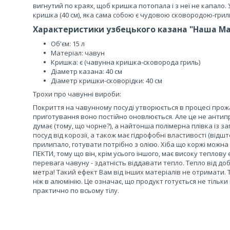
вигнутий по краях, щоб кришка потопала і з неї не капало.
кришка (40 см), яка сама собою є чудовою сковородою-грил
Характеристики узбецького казана "Наша М
Об'єм: 15 л
Матеріал: чавун
Кришка: є (чавунна кришка-сковорода гриль)
Діаметр казана: 40 см
Діаметр кришки-сковорідки: 40 см
Трохи про чавунні вироби:
Покриття на чавунному посуді утворюється в процесі прож
приготування воно постійно оновлюється. Але це не антипр
думає (тому, що чорне?), а найтонша полімерна плівка із за
посуд від корозії, а також має гідрофобні властивості (відшто
прилипало, готувати потрібно з олією. Хіба що коржі можна 
ПЕКТИ, тому що він, крім усього іншого, має високу теплов
перевага чавуну - здатність віддавати тепло. Тепло від доб
метра! Такий ефект Вам від інших матеріалів не отримати. 
ніж в алюмінію. Це означає, що продукт готується не тільки
практично по всьому тілу.