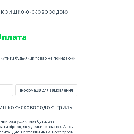
із кришкою-сковородою
е купити будь-який товар не покидаючи
Інформація для замовлення
кришкою-сковородою гриль
й радіус, як і має бути. Без
ти зірвак, як у деяких казанах. А ось
 плиту. Дно з потовщенням. Борт трохи