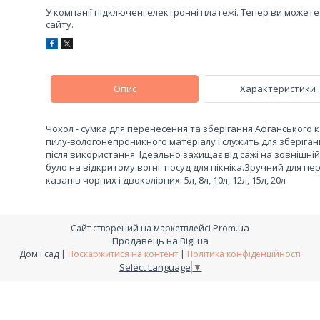
У компанії підключені електронні платежі. Тепер ви может
сайту.
Опис
Характеристики
Чохол - сумка для перенесення та зберігання Афганського к
пилу-вологонепроникного матеріалу і служить для зберіга
після використання. Ідеально захищає від сажі на зовнішні
було на відкритому вогні. посуд для пікніка.Зручний для пе
казанів чорних і двоколірних: 5л, 8л, 10л, 12л, 15л, 20л
Prom.ua
Сайт створений на маркетплейсі
Продавець на Bigl.ua
Дом і сад |
Поскаржитися на контент
|
Політика конфіденційності
Select Language
▼