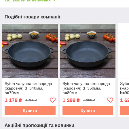
Всі умови повернення
Подібні товари компанії
Syton чавунна сковорода
Syton чавунна сковорода
Syto
(жаровня) d=340мм,
(жаровня) d=360мм,
(жар
h=70мм
h=80мм
h=9
1 179
1 299
1 6
₴
₴
1 700 ₴
1 900 ₴
Купити
Купити
Акційні пропозиції та новинки