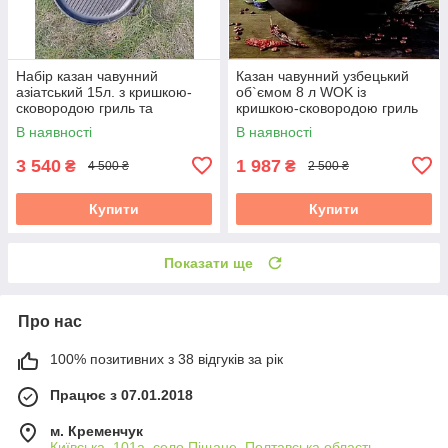
Набір казан чавунний
Казан чавунний узбецький
азіатський 15л. з кришкою-
об`ємом 8 л WOK із
сковородою гриль та
кришкою-сковородою гриль
підставкою Brizoll
"Наша Майстерня"
В наявності
В наявності
3 540
1 987
₴
₴
4 500 ₴
2 500 ₴
Купити
Купити
Показати ще
Про нас
100% позитивних з 38 відгуків за рік
Працює з 07.01.2018
м. Кременчук
Київська, 101а, село Піщане, Полтавська область,