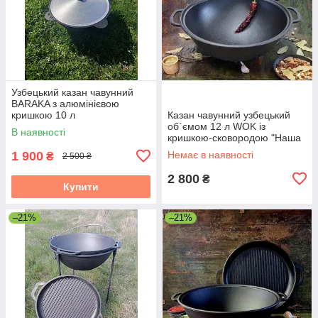
Узбецький казан чавунний
BARAKA з алюмінієвою
кришкою 10 л
Казан чавунний узбецький
об`ємом 12 л WOK із
В наявності
кришкою-сковородою "Наша
Майстерня" (товстостінний)
1 900
Немає в наявності
₴
2 500 ₴
2 800
₴
Купити
–21%
–21%