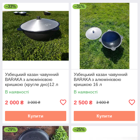
–33%
–31%
Узбецький казан чавунний
Узбецький казан чавунний
BARAKA з алюмінієвою
BARAKA з алюмінієвою
кришкою (кругле дно)12 л
кришкою 16 л
В наявності
В наявності
2 000
2 500
₴
₴
3 000 ₴
3 600 ₴
Купити
Купити
–29%
–25%