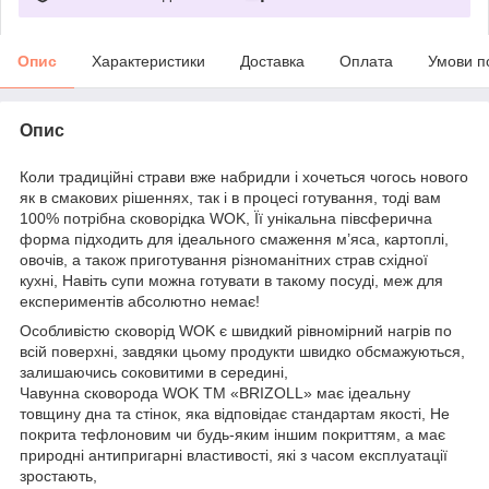
Опис
Характеристики
Доставка
Оплата
Умови п
Опис
Коли традиційні страви вже набридли і хочеться чогось нового
як в смакових рішеннях, так і в процесі готування, тоді вам
100% потрібна сковорідка WOK, Її унікальна півсферична
форма підходить для ідеального смаження м’яса, картоплі,
овочів, а також приготування різноманітних страв східної
кухні, Навіть супи можна готувати в такому посуді, меж для
експериментів абсолютно немає!
Особливістю сковорід WOK є швидкий рівномірний нагрів по
всій поверхні, завдяки цьому продукти швидко обсмажуються,
залишаючись соковитими в середині,
Чавунна сковорода WOK ТМ «BRIZOLL» має ідеальну
товщину дна та стінок, яка відповідає стандартам якості, Не
покрита тефлоновим чи будь-яким іншим покриттям, а має
природні антипригарні властивості, які з часом експлуатації
зростають,