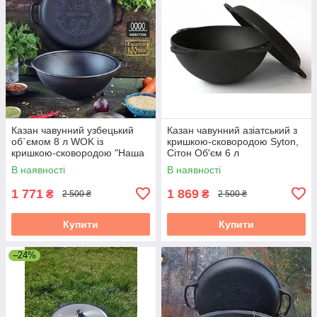
Казан чавунний узбецький
Казан чавунний азіатський з
об`ємом 8 л WOK із
кришкою-сковородою Syton,
кришкою-сковородою "Наша
Сітон Об'єм 6 л
Майстерня"
В наявності
В наявності
1 771
1 869
₴
₴
2 500 ₴
2 500 ₴
Купити
Купити
–24%