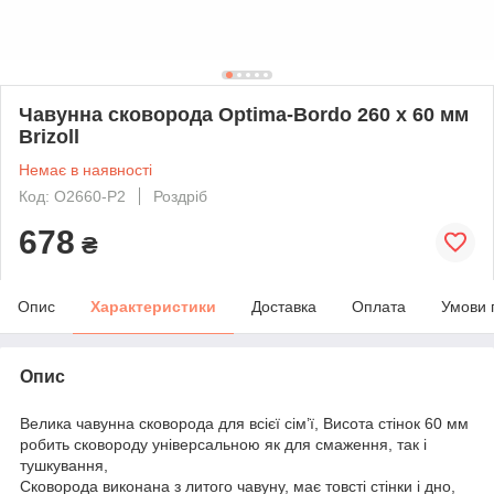
Чавунна сковорода Optima-Bordo 260 х 60 мм
Brizoll
Немає в наявності
Код: O2660-P2
Роздріб
678
₴
Опис
Характеристики
Доставка
Оплата
Умови 
Опис
Велика чавунна сковорода для всієї сім’ї, Висота стінок 60 мм
робить сковороду універсальною як для смаження, так і
тушкування,
Сковорода виконана з литого чавуну, має товсті стінки і дно,