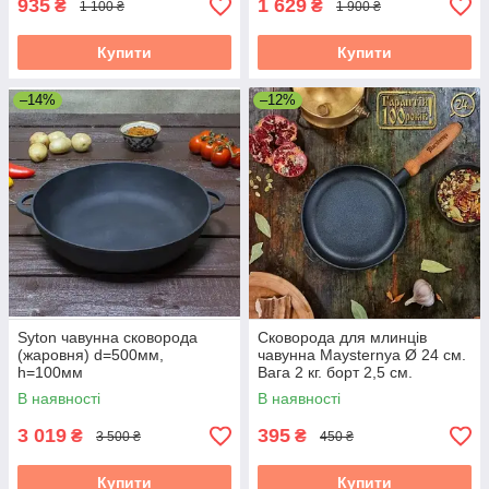
935
1 629
₴
₴
1 100 ₴
1 900 ₴
Купити
Купити
–14%
–12%
Syton чавунна сковорода
Сковорода для млинців
(жаровня) d=500мм,
чавунна Maysternya Ø 24 см.
h=100мм
Вага 2 кг. борт 2,5 см.
В наявності
В наявності
3 019
395
₴
₴
3 500 ₴
450 ₴
Купити
Купити