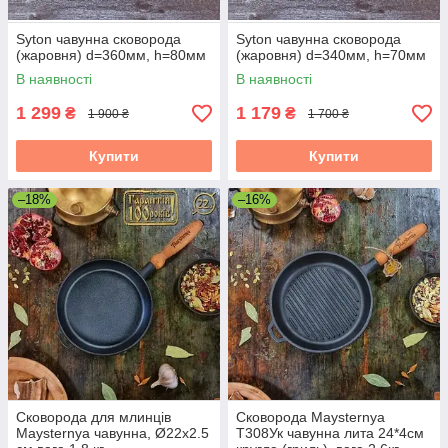
Syton чавунна сковорода
Syton чавунна сковорода
(жаровня) d=360мм, h=80мм
(жаровня) d=340мм, h=70мм
В наявності
В наявності
1 299
1 179
₴
₴
1 900 ₴
1 700 ₴
Купити
Купити
–18%
–16%
Сковорода для млинців
Сковорода Maysternya
Maysternya чавунна, Ø22х2.5
Т308Ук чавунна лита 24*4см