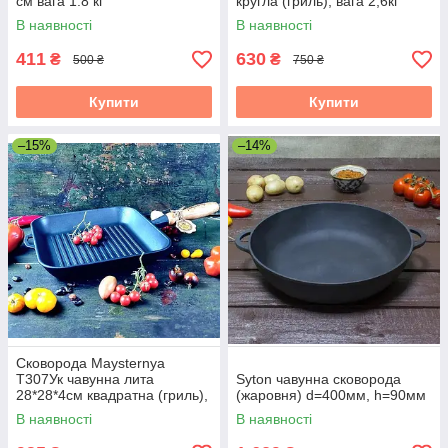
см вага 1.8 кг
кругла (гриль), вага 2,6кг
В наявності
В наявності
411
630
₴
₴
500 ₴
750 ₴
Купити
Купити
–15%
–14%
Сковорода Maysternya
Т307Ук чавунна лита
Syton чавунна сковорода
28*28*4см квадратна (гриль),
(жаровня) d=400мм, h=90мм
вага 2,7кг
В наявності
В наявності