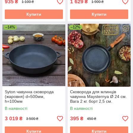
935
1 629
₴
₴
1 100 ₴
1 900 ₴
Купити
Купити
–14%
–12%
Syton чавунна сковорода
Сковорода для млинців
(жаровня) d=500мм,
чавунна Maysternya Ø 24 см.
h=100мм
Вага 2 кг. борт 2,5 см.
В наявності
В наявності
3 019
395
₴
₴
3 500 ₴
450 ₴
Купити
Купити