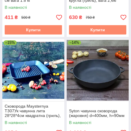
см вага 1.8 кг
кругла (гриль), вага 2,6кг
В наявності
В наявності
411
630
₴
₴
500 ₴
750 ₴
Купити
Купити
–15%
–14%
Сковорода Maysternya
Т307Ук чавунна лита
Syton чавунна сковорода
28*28*4см квадратна (гриль),
(жаровня) d=400мм, h=90мм
вага 2,7кг
В наявності
В наявності