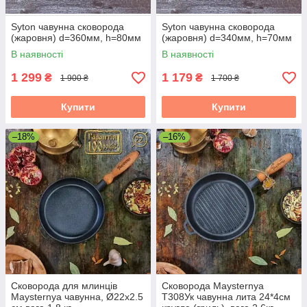
Syton чавунна сковорода
Syton чавунна сковорода
(жаровня) d=360мм, h=80мм
(жаровня) d=340мм, h=70мм
В наявності
В наявності
1 299
1 179
₴
₴
1 900 ₴
1 700 ₴
Купити
Купити
–18%
–16%
Сковорода для млинців
Сковорода Maysternya
Maysternya чавунна, Ø22х2.5
Т308Ук чавунна лита 24*4см