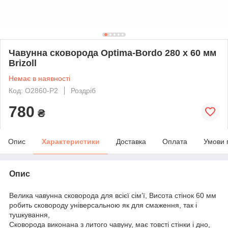
Чавунна сковорода Optima-Bordo 280 х 60 мм
Brizoll
Немає в наявності
Код: O2860-P2
Роздріб
780
₴
Опис
Характеристики
Доставка
Оплата
Умови 
Опис
Велика чавунна сковорода для всієї сім’ї, Висота стінок 60 мм
робить сковороду універсальною як для смаження, так і
тушкування,
Сковорода виконана з литого чавуну, має товсті стінки і дно,