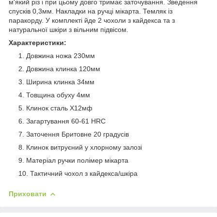
м'який різ і при цьому довго тримає заточування. Зведення
спусків 0,3мм. Накладки на ручці мікарта. Темляк із
паракорду. У комплекті йде 2 чохоли з кайдекса та з
натуральної шкіри з вільним підвісом.
Характеристики:
Довжина ножа 230мм
Довжина клинка 120мм
Ширина клинка 34мм
Товщина обуху 4мм
Клинок сталь Х12мф
Загартування 60-61 HRC
Заточення Бритовне 20 градусів
Клинок витруєний у хлорному залозі
Матеріал ручки полімер мікарта
Тактичний чохол з кайдекса/шкіра
Приховати