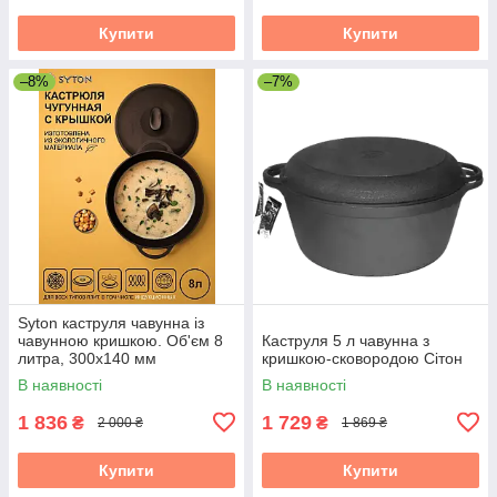
Купити
Купити
–8%
–7%
Syton каструля чавунна із
чавунною кришкою. Об'єм 8
Каструля 5 л чавунна з
литра, 300х140 мм
кришкою-сковородою Сітон
В наявності
В наявності
1 836
1 729
₴
₴
2 000 ₴
1 869 ₴
Купити
Купити