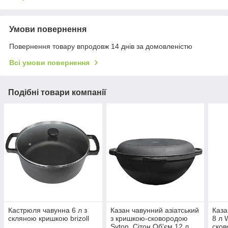
Умови повернення
Повернення товару впродовж 14 днів за домовленістю
Всі умови повернення
Подібні товари компанії
Кастрюля чавунна 6 л з
Казан чавунний азіатський
Каза
скляною кришкою brizoll
з кришкою-сковородою
8 л 
Syton, Сітон Об'єм 12 л
сков