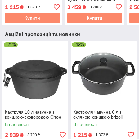
1 215
3 459
2 5
₴
₴
1 373 ₴
3 700 ₴
Купити
Купити
Акційні пропозиції та новинки
–21%
–12%
Каструля 10 л чавунна з
Кастрюля чавунна 6 л з
кришкою-сковородою Сітон
скляною кришкою brizoll
В наявності
В наявності
2 939
1 215
₴
₴
3 700 ₴
1 373 ₴