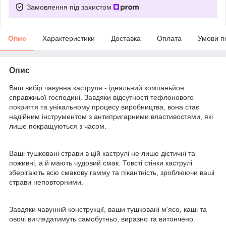
Замовлення під захистом
Опис
Характеристики
Доставка
Оплата
Умови п
Опис
Ваш вибір чавунна каструля - ідеальний компаньйон
справжньої господині. Завдяки відсутності тефлонового
покриття та унікальному процесу виробництва, вона стає
надійним інструментом з антипригарними властивостями, які
лише покращуються з часом.
Ваші тушковані страви в цій каструлі не лише дієтичні та
поживні, а й мають чудовий смак. Товсті стінки каструлі
зберігають всю смакову гамму та пікантність, зроблюючи ваші
страви неповторними.
Завдяки чавунній конструкції, ваши тушковані м'ясо, каші та
овочі виглядатимуть самобутньо, виразно та витончено.