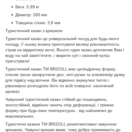
Вага: 5,99 кг
Діаметр: 260 мм
Товщина стінки: 3,8 мм
Туристичний казан з кришкою
Туристичний казан це універсальний посуд для будь-якого
походу, У ньому можна приготувати велику різноманітність
страв на відкритому вогні, Всього один казан допоможе Вам і
воду на чай закип'ятити, і зварити суп і смачний куліш
приготувати!
Туристичний казан ТМ BRIZOLL має циліндричну форму,
плоске трохи заокруглене дно, литі ручки та алюмінієву дужку
для підвісу над вогнем. Він відмінно акумулює тепло і
рівномірно розподіляє його по всій поверхні. насичений
аромат,
Чавунний туристичний казан стійкий до пошкоджень,
зносостійкий, відмінно чинить опір деформації, і тримає
форму при будь-яких температурах - від найнижчих до
максимальних,
Туристичні казани ТМ BRIZOLL укомплектовані чавунною
кришкою, Чавунні кришки важкі, тому добре примикають до