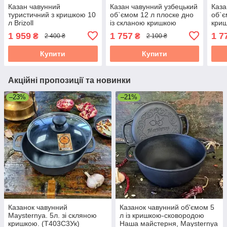
Казан чавунний
Казан чавунний узбецький
Каза
туристичний з кришкою 10
об`ємом 12 л плоске дно
об`є
л Brizoll
із скланою кришкою
кри
"Наша Майстерня"
"На
1 959
1 757
1 7
₴
₴
2 400 ₴
2 100 ₴
Купити
Купити
Акційні пропозиції та новинки
–23%
–21%
Казанок чавунний
Казанок чавунний об'ємом 5
Maysternya. 5л. зі скляною
л із кришкою-сковородою
кришкою. (Т403С3Ук)
Наша майстерня, Maysternya