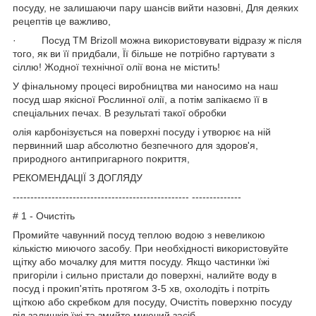
посуду, не залишаючи пару шансів вийти назовні, Для деяких
рецептів це важливо,
· Посуд ТМ Brizoll можна використовувати відразу ж після
того, як ви її придбали, Її більше не потрібно гартувати з
сіллю! Жодної технічної олії вона не містить!
У фінальному процесі виробництва ми наносимо на наш
посуд шар якісної Рослинної олії, а потім запікаємо її в
спеціальних печах. В результаті такої обробки
олія карбонізується на поверхні посуду і утворює на ній
первинний шар абсолютно безпечного для здоров'я,
природного антипригарного покриття,
РЕКОМЕНДАЦІЇ З ДОГЛЯДУ
-------------------------------------------------- --------------
# 1 - Очистіть
Промийте чавунний посуд теплою водою з невеликою
кількістю миючого засобу. При необхідності використовуйте
щітку або мочалку для миття посуду. Якщо частинки їжі
пригоріли і сильно пристали до поверхні, налийте воду в
посуд і прокип'ятіть протягом 3-5 хв, охолодіть і потріть
щіткою або скребком для посуду, Очистіть поверхню посуду
від залишків їжі та змийте миючий засіб,