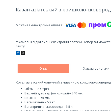
Казан азіатський з кришкою-сковородо
У компанії підключені електронні платежі. Тепер ви может
сайту.
Опис
Характеристики
Котел азіатський чавунний з чавунною кришкою-сковородо
Об'єм – 8 літрів.
Верхній діаметр (по кришці) – 340 мм.
Висота – 155 мм.
Вага казана – 5,2 кг.
Вага кришки-сковороди – 3,5 кг.