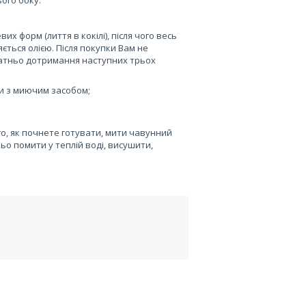
ого боку.
х форм (лиття в кокілі), після чого весь
ється олією. Після покупки Вам не
татньо дотримання наступних трьох
и з миючим засобом;
го, як почнете готувати, мити чавунний
о помити у теплій воді, висушити,