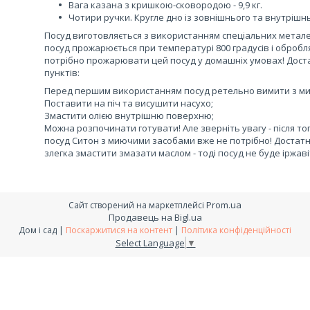
Вага казана з кришкою-сковородою - 9,9 кг.
Чотири ручки. Кругле дно із зовнішнього та внутрішнь
Посуд виготовляється з використанням спеціальних металеви
посуд прожарюється при температурі 800 градусів і обробля
потрібно прожарювати цей посуд у домашніх умовах! Дос
пунктів:
Перед першим використанням посуд ретельно вимити з м
Поставити на піч та висушити насухо;
Змастити олією внутрішню поверхню;
Можна розпочинати готувати! Але зверніть увагу - після то
посуд Ситон з миючими засобами вже не потрібно! Достатнь
злегка змастити змазати маслом - тоді посуд не буде іржаві
Prom.ua
Сайт створений на маркетплейсі
Продавець на Bigl.ua
Дом і сад |
Поскаржитися на контент
|
Політика конфіденційності
Select Language
▼