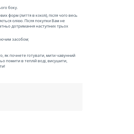
ого боку.
х форм (лиття в кокілі), після чого весь
ється олією. Після покупки Вам не
татньо дотримання наступних трьох
иючим засобом;
го, як почнете готувати, мити чавунний
о помити в теплій воді, висушити,
ти!