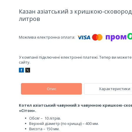
Казан азіатський з кришкою-сковородо
литров
У компанії підключені електронні платежі. Тепер ви может
сайту.
Опис
Характеристики
Котел азіатський чавунний з чавунною кришкою-ск
«Сітон».
Обсяг – 10 літрів.
Верхній діаметр (по кришці) – 400 мм.
Висота – 150 мм.