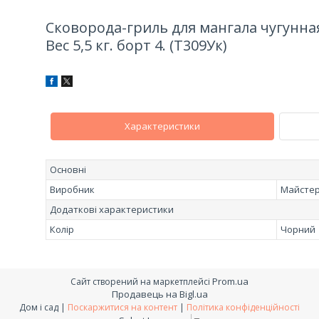
Сковорода-гриль для мангала чугунная
Вес 5,5 кг. борт 4. (Т309Ук)
Характеристики
Основні
Виробник
Майсте
Додаткові характеристики
Колір
Чорний
Prom.ua
Сайт створений на маркетплейсі
Продавець на Bigl.ua
Дом і сад |
Поскаржитися на контент
|
Політика конфіденційності