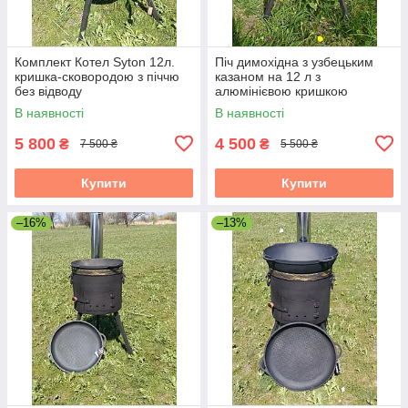
Комплект Котел Syton 12л.
Піч димохідна з узбецьким
кришка-сковородою з піччю
казаном на 12 л з
без відводу
алюмінієвою кришкою
(комплект)
В наявності
В наявності
5 800
4 500
₴
₴
7 500 ₴
5 500 ₴
Купити
Купити
–16%
–13%