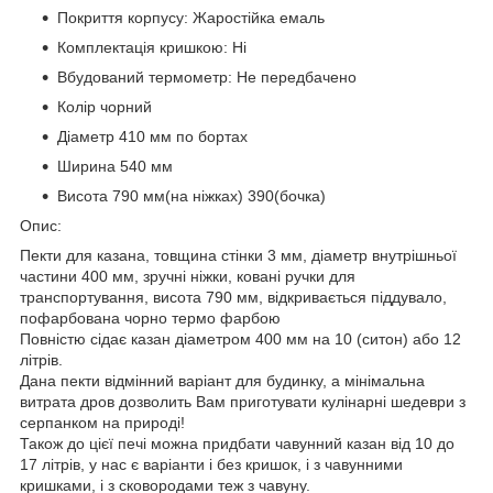
Покриття корпусу: Жаростійка емаль
Комплектація кришкою: Ні
Вбудований термометр: Не передбачено
Колір чорний
Діаметр 410 мм по бортах
Ширина 540 мм
Висота 790 мм(на ніжках) 390(бочка)
Опис:
Пекти для казана, товщина стінки 3 мм, діаметр внутрішньої
частини 400 мм, зручні ніжки, ковані ручки для
транспортування, висота 790 мм, відкривається піддувало,
пофарбована чорно термо фарбою
Повністю сідає казан діаметром 400 мм на 10 (ситон) або 12
літрів.
Дана пекти відмінний варіант для будинку, а мінімальна
витрата дров дозволить Вам приготувати кулінарні шедеври з
серпанком на природі!
Також до цієї печі можна придбати чавунний казан від 10 до
17 літрів, у нас є варіанти і без кришок, і з чавунними
кришками, і з сковородами теж з чавуну.