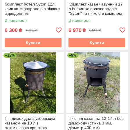
Комплект Котел Syton 12л.
Комплект казан чавунний 17
кришка-сковородою з піччю з
л із кришкою-сковородою
відведенням
"Syton" та пічкою в комплекті
В наявності
В наявності
6 300
6 970
₴
₴
7 500 ₴
8 000 ₴
Купити
Купити
–12%
–9%
Піч димохідна з узбецьким
Пічь під казан на 12-17 л без
казаном на 10 л з
димоходу (стінка 3 мм,
алюмінієвою кришкою
діаметр 400 мм)