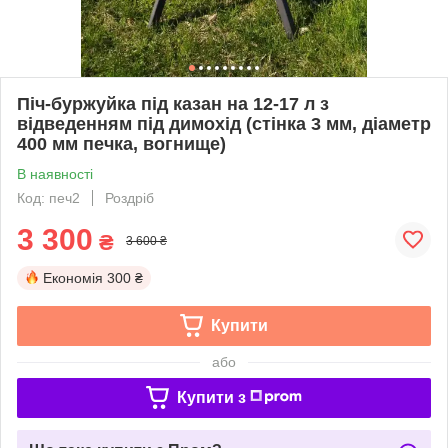
Піч-буржуйка під казан на 12-17 л з
відведенням під димохід (стінка 3 мм, діаметр
400 мм печка, вогнище)
В наявності
Код: печ2
Роздріб
3 300
₴
3 600 ₴
Економія
300 ₴
Купити
або
Купити з