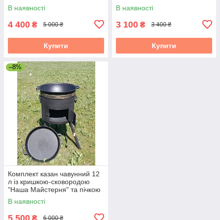
(комплект)
В наявності
В наявності
4 400
3 100
₴
₴
5 000 ₴
3 400 ₴
Купити
Купити
–8%
Комплект казан чавунний 12
л із кришкою-сковородою
"Наша Майстерня" та пічкою
в комплекті
В наявності
5 500
₴
6 000 ₴