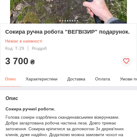
Сокира ручна робота "ВЕГВІЗИР" подарунок.
Немає в наявності
Код: Т-29
Роздріб
3 700
₴
Опис
Характеристики
Доставка
Оплата
Умови п
Опис
Сокира ручної роботи.
Голова сокири оздоблена скандинавськими візерунками.
Добре загартована робоча частина леза. Довго тримає
заточення. Сокирка кріпитися за допомогою 3х дерев'яних
клинів, дуже надійно. Додатково можна замовити чохол на