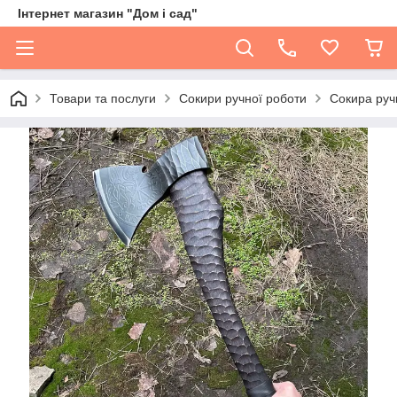
Інтернет магазин "Дом і сад"
Товари та послуги
Сокири ручної роботи
Сокира руч