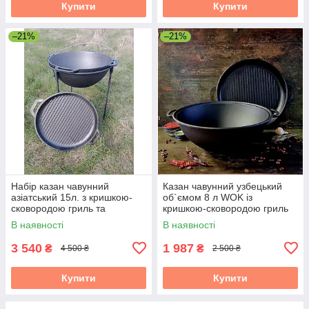
Купити
Купити
–21%
–21%
Набір казан чавунний
Казан чавунний узбецький
азіатський 15л. з кришкою-
об`ємом 8 л WOK із
сковородою гриль та
кришкою-сковородою гриль
підставкою Brizoll
"Наша Майстерня"
В наявності
В наявності
3 540
1 987
₴
₴
4 500 ₴
2 500 ₴
Купити
Купити