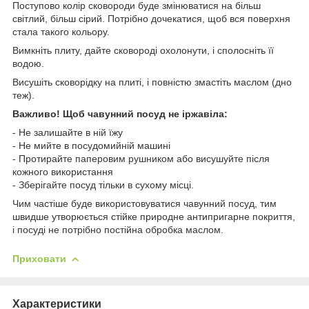
Поступово колір сковороди буде змінюватися на більш
світлий, більш сірий. Потрібно дочекатися, щоб вся поверхня
стала такого кольору.
Вимкніть плиту, дайте сковороді охолонути, і сполосніть її
водою.
Висушіть сковорідку на плиті, і повністю змастіть маслом (дно
теж).
Важливо! Щоб чавунний посуд не іржавіла:
- Не залишайте в ній їжу
- Не мийте в посудомийній машині
- Протирайте паперовим рушником або висушуйте після
кожного використання
- Зберігайте посуд тільки в сухому місці.
Чим частіше буде використовуватися чавунний посуд, тим
швидше утворюється стійке природне антипригарне покриття,
і посуді не потрібно постійна обробка маслом.
Приховати
Характеристики