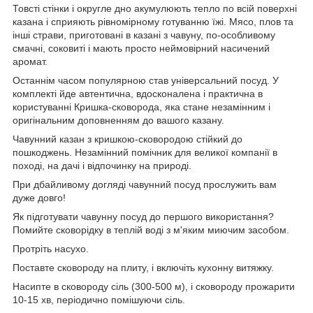
Товсті стінки і округле дно акумулюють тепло по всій поверхні
казана і сприяють рівномірному готуванню їжі. Мясо, плов та
інші страви, приготовані в казані з чавуну, по-особливому
смачні, соковиті і мають просто неймовірний насичений
аромат.
Останнім часом популярною став універсальний посуд. У
комплекті йде автентична, вдосконалена і практична в
користуванні Кришка-сковорода, яка стане незамінним і
оригінальним доповненням до вашого казану.
Чавунний казан з кришкою-сковородою стійкий до
пошкоджень. Незамінний помічник для великої компанії в
поході, на дачі і відпочинку на природі.
При дбайливому догляді чавунний посуд прослужить вам
дуже довго!
Як підготувати чавунну посуд до першого використання?
Помийте сковорідку в теплій воді з м'яким миючим засобом.
Протріть насухо.
Поставте сковороду на плиту, і включіть кухонну витяжку.
Насипте в сковороду сіль (300-500 м), і сковороду прожарити
10-15 хв, періодично помішуючи сіль.