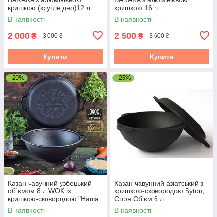
кришкою (кругле дно)12 л
кришкою 16 л
В наявності
В наявності
2 000
2 500
₴
₴
3 000 ₴
3 600 ₴
Купити
Купити
–29%
–25%
Казан чавунний узбецький
Казан чавунний азіатський з
об`ємом 8 л WOK із
кришкою-сковородою Syton,
кришкою-сковородою "Наша
Сітон Об'єм 6 л
Майстерня"
В наявності
В наявності