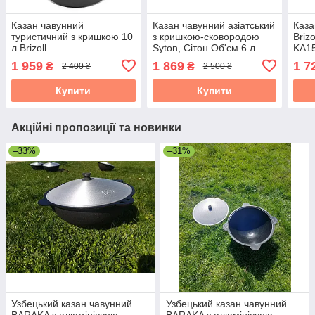
Казан чавунний
Казан чавунний азіатський
Каза
туристичний з кришкою 10
з кришкою-сковородою
Brizo
л Brizoll
Syton, Сітон Об'єм 6 л
KA1
1 959
1 869
1 7
₴
₴
2 400 ₴
2 500 ₴
Купити
Купити
Акційні пропозиції та новинки
–33%
–31%
Узбецький казан чавунний
Узбецький казан чавунний
BARAKA з алюмінієвою
BARAKA з алюмінієвою