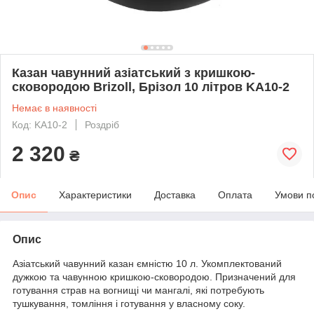
Казан чавунний азіатський з кришкою-
сковородою Brizoll, Брізол 10 літров KA10-2
Немає в наявності
Код: KA10-2
Роздріб
2 320
₴
Опис
Характеристики
Доставка
Оплата
Умови п
Опис
Азіатський чавунний казан ємністю 10 л. Укомплектований
дужкою та чавунною кришкою-сковородою. Призначений для
готування страв на вогнищі чи мангалі, які потребують
тушкування, томління і готування у власному соку.