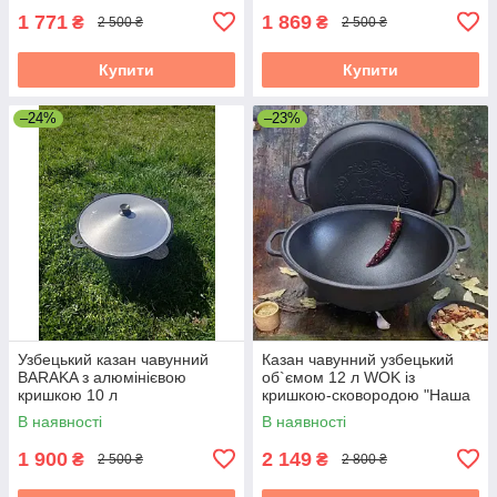
1 771
1 869
₴
₴
2 500 ₴
2 500 ₴
Купити
Купити
–24%
–23%
Узбецький казан чавунний
Казан чавунний узбецький
BARAKA з алюмінієвою
об`ємом 12 л WOK із
кришкою 10 л
кришкою-сковородою "Наша
Майстерня" (товстостінний)
В наявності
В наявності
1 900
2 149
₴
₴
2 500 ₴
2 800 ₴