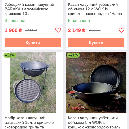
Узбецький казан чавунний
Казан чавунний узбецький
BARAKA з алюмінієвою
об`ємом 12 л WOK із
кришкою 10 л
кришкою-сковородою "Наша
Майстерня" (товстостінний)
В наявності
В наявності
1 900
2 149
₴
₴
2 500 ₴
2 800 ₴
Купити
Купити
–21%
–21%
Набір казан чавунний
Казан чавунний узбецький
азіатський 15л. з кришкою-
об`ємом 8 л WOK із
сковородою гриль та
кришкою-сковородою гриль