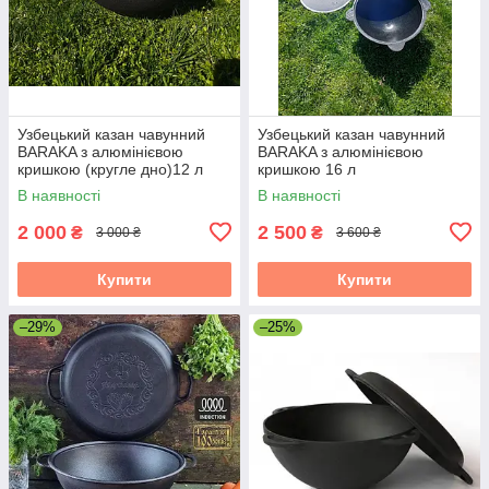
Узбецький казан чавунний
Узбецький казан чавунний
BARAKA з алюмінієвою
BARAKA з алюмінієвою
кришкою (кругле дно)12 л
кришкою 16 л
В наявності
В наявності
2 000
2 500
₴
₴
3 000 ₴
3 600 ₴
Купити
Купити
–29%
–25%