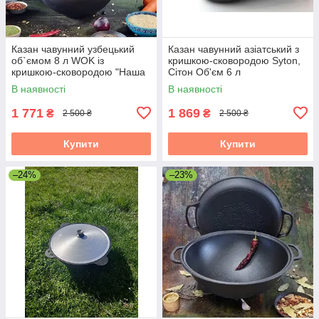
Казан чавунний узбецький
Казан чавунний азіатський з
об`ємом 8 л WOK із
кришкою-сковородою Syton,
кришкою-сковородою "Наша
Сітон Об'єм 6 л
Майстерня"
В наявності
В наявності
1 771
1 869
₴
₴
2 500 ₴
2 500 ₴
Купити
Купити
–24%
–23%