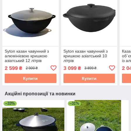
Syton казан чавунний з
Syton казан чавунний з
Каза
алюмінієвою кришкою
кришкою азіатський 10
об`є
азіатський 12 літрів
літрів
із а
"На
2 599
3 099
2 0
₴
₴
2 900 ₴
3 899 ₴
Купити
Купити
Акційні пропозиції та новинки
–33%
–31%