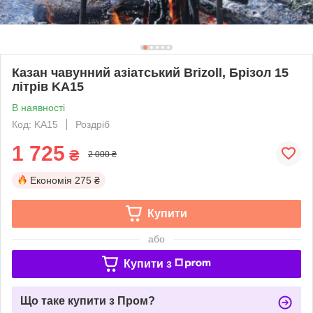
Казан чавунний азіатський Brizoll, Брізол 15
літрів KA15
В наявності
Код: KA15
Роздріб
1 725
₴
2 000 ₴
Економія
275 ₴
Купити
або
Купити з
Що таке купити з Пром?