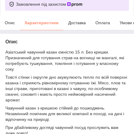
Замовлення під захистом
Опис
Характеристики
Доставка
Оплата
Умови 
Опис
Азіатський чавунний казан ємністю 15 л. Без кришки.
Призначений для готування страв на вогнищі чи мангалі, які
потребують тушкування, томління і готування у власному
соку.
Товсті стінки і округле дно акумулюють тепло по всій поверхні
казана і сприяють рівномірному готуванню їжі. Мясо, плов та
інші страви, приготовані в казані з чавуну, по-особливому
смачні, соковиті і мають просто неймовірний насичений
аромат.
Чавунний казан з кришкою стійкий до пошкоджень.
Незамінний помічник для великої компанії в поході, на дачі і
відпочинку на природі.
При дбайливому догляді чавунний посуд прослужить вам
дуже довго!