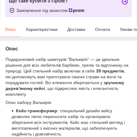
Що таке купити з Пром?
Замовлення під захистом
Опис
Характеристики
Доставка
Оплата
Умови п
Опис
Подарунковий набір шампурів "Валькірія" — це ідеальне
рішення для всіх любителів барбекю, грилю та відпочинку на
природі. Цей стильний набір включає в себе
39 предметів
,
які допоможуть вам приготувати смачні страви на вогні та
порадувати гостей. Всі елементи зберігаються у
зручному
дерев'яному кейсі
, що підкреслює якість і елегантність
комплекту.
Опис набору Валькірія:
Кейс-трансформер
: спеціальний дизайн кейсу
дозволяє легко переносити набір та організувати
зберігання всіх інструментів. Кейс має стильний вигляд і
виготовлений з якісних матеріалів, що забезпечують
надійність і довговічність.