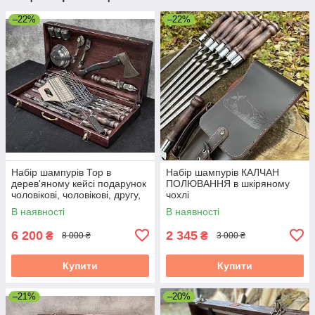
–22%
–22%
Набір шампурів Тор в
Набір шампурів КАЛЧАН
дерев'яному кейсі подарунок
ПОЛЮВАННЯ в шкіряному
чоловікові, чоловікові, другу,
чохлі
шефу
В наявності
В наявності
6 200
2 345
₴
₴
8 000 ₴
3 000 ₴
Купити
Купити
–21%
–20%