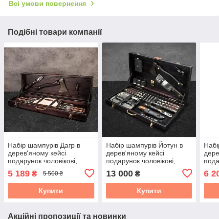
Всі умови повернення
Подібні товари компанії
Набір шампурів Дагр в
Набір шампурів Йотун в
Набі
дерев'яному кейсі
дерев'яному кейсі
дере
подарунок чоловікові,
подарунок чоловікові,
пода
чоловікові, другу, шефу
чоловікові, другу, шефу
чоло
5 189
13 000
6 2
₴
₴
5 500 ₴
Купити
Купити
Акційні пропозиції та новинки