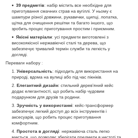
39 предметів
: набір містить все необхідне для
приготування смачних страв на вугіллі. У ньому є
шампури різної довжини, рукавички, щипці, лопатка,
щітка для очищення решітки та багато іншого, що
зробить процес приготування простим і приємним.
Якісні матеріали
: усі предмети виготовлені з
високоякісної нержавіючої сталі та дерева, що
забезпечує тривалий термін служби та легкість у
догляді.
Переваги набору :
Універсальність
: підходить для використання на
природі, вдома на вулиці або під час пікніків.
Елегантний дизайн
: стильний дерев’яний кейс
додає елегантності, що робить набір чудовим
подарунком для друзів та родини.
Зручність у використанні
: кейс-трансформер
забезпечує легкий доступ до всіх інструментів і
аксесуарів, що робить процес приготування
комфортним.
Простота в догляді
: нержавіюча сталь легко
миється, що дозволяє зберігати предмети в чистоті та