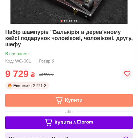
Набір шампурів "Валькірія в дерев'яному
кейсі подарунок чоловікові, чоловікові, другу,
шефу
В наявності
Код: WC-001
Роздріб
9 729
₴
12 000 ₴
Економія
2271 ₴
Купити
або
Купити з