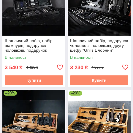
Шашличний набір, набір
Шашличний набір, подарунок
шампурів, подарунок
чоловікові, чоловікові, другу,
чоловікові, подарунок
шефу "Grills L чорний"
чоловікові "Grills G6"
В наявності
В наявності
3 540
3 230
₴
₴
4 425 ₴
4 037 ₴
Купити
Купити
–20%
–20%