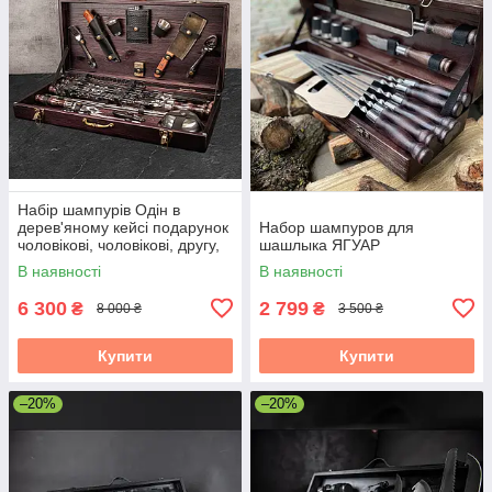
Набір шампурів Одін в
дерев'яному кейсі подарунок
Набор шампуров для
чоловікові, чоловікові, другу,
шашлыка ЯГУАР
шефу
В наявності
В наявності
6 300
2 799
₴
₴
8 000 ₴
3 500 ₴
Купити
Купити
–20%
–20%