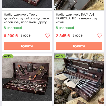
Набір шампурів Тор в
Набір шампурів КАЛЧАН
дерев'яному кейсі подарунок
ПОЛЮВАННЯ в шкіряному
чоловікові, чоловікові, другу,
чохлі
шефу
В наявності
В наявності
6 200
2 345
₴
₴
8 000 ₴
3 000 ₴
Купити
Купити
–21%
–20%