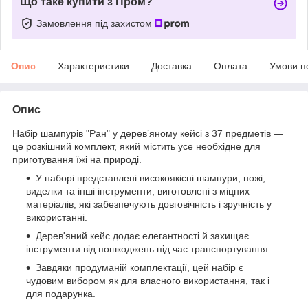
Що таке купити з Пром?
Замовлення під захистом
Опис
Характеристики
Доставка
Оплата
Умови п
Опис
Набір шампурів "Ран" у дерев’яному кейсі з 37 предметів —
це розкішний комплект, який містить усе необхідне для
приготування їжі на природі.
У наборі представлені високоякісні шампури, ножі,
виделки та інші інструменти, виготовлені з міцних
матеріалів, які забезпечують довговічність і зручність у
використанні.
Дерев'яний кейс додає елегантності й захищає
інструменти від пошкоджень під час транспортування.
Завдяки продуманій комплектації, цей набір є
чудовим вибором як для власного використання, так і
для подарунка.