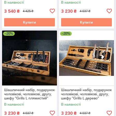
чоловікові "Grills G6"
В наявності
В наявності
3 540
3 230
₴
₴
4 425 ₴
4 037 ₴
Купити
Купити
–20%
–20%
Шашличний набір, подарунок
Шашличний набір, подарунок
чоловікові, чоловікові, другу,
чоловікові, чоловікові, другу,
шефу "Grills L плямистий"
шефу "Grills L дерево"
В наявності
В наявності
3 230
3 230
₴
₴
4 037 ₴
4 037 ₴