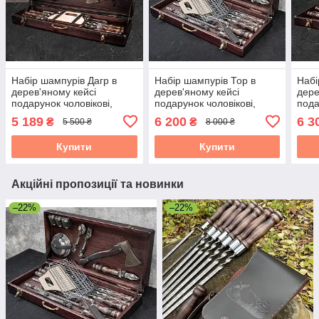
Набір шампурів Дагр в
Набір шампурів Тор в
Набі
дерев'яному кейсі
дерев'яному кейсі
дере
подарунок чоловікові,
подарунок чоловікові,
пода
чоловікові, другу, шефу
чоловікові, другу, шефу
чоло
5 189
6 200
6 3
₴
₴
5 500 ₴
8 000 ₴
Купити
Купити
Акційні пропозиції та новинки
–22%
–22%