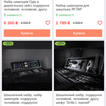
Набір шампурів Одін в
дерев'яному кейсі подарунок
Набор шампуров для
чоловікові, чоловікові, другу,
шашлыка ЯГУАР
шефу
В наявності
В наявності
6 300
2 799
₴
₴
8 000 ₴
3 500 ₴
Купити
Купити
–20%
–20%
Шашличний набір, набір
Шашличний набір, подарунок
шампурів, подарунок
чоловікові, чоловікові, другу,
чоловікові, подарунок
шефу "Grills L чорний"