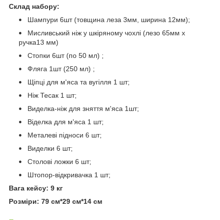
Склад набору:
Шампури 6шт (товщина леза 3мм, ширина 12мм);
Мисливський ніж у шкіряному чохлі (лезо 65мм х
ручка13 мм)
Стопки 6шт (по 50 мл) ;
Фляга 1шт (250 мл) ;
Щіпці для м'яса та вугілля 1 шт;
Ніж Тесак 1 шт;
Виделка-ніж для зняття м'яса 1шт;
Віделка для м'яса 1 шт;
Металеві підноси 6 шт;
Виделки 6 шт;
Столові ложки 6 шт;
Штопор-відкривачка 1 шт;
Вага кейсу: 9 кг
Розміри: 79 см*29 см*14 см