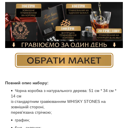
Повний опис набору:
Чорна коробка з натурального дерева: 51 см * 34 см *
14 см
із стандартним гравіюванням WHISKY STONES на
зовнішній стороні,
перев'язана стрічкою;
графин;
6шт - склянки;