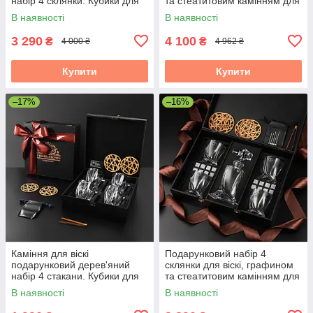
набір 4 склянки. Кубики для
та стеатитовим камінням для
охолодження віскі 4 шт
охолодження віскі. 4 шт.
В наявності
В наявності
склянки Bohemia Crack 310
склянок Bohemia Timesquare
мл
3 290
4 100
₴
₴
4 000 ₴
4 962 ₴
Купити
Купити
–17%
–16%
Каміння для віскі
Подарунковий набір 4
подарунковий дерев'яний
склянки для віскі, графином
набір 4 стакани. Кубики для
та стеатитовим камінням для
охолодження віскі 4 склянки
охолодження віскі. 4 шт.
В наявності
В наявності
Bohemia Quadro
склянок Bohemia Quadro 340