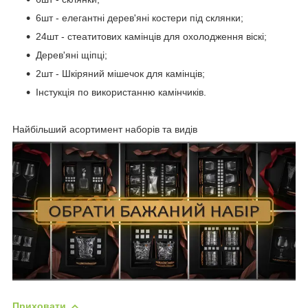
6шт - елегантні дерев'яні костери під склянки;
24шт - стеатитових камінців для охолодження віскі;
Дерев'яні щіпці;
2шт - Шкіряний мішечок для камінців;
Інстукція по використанню камінчиків.
Найбільший асортимент наборів та видів
Приховати