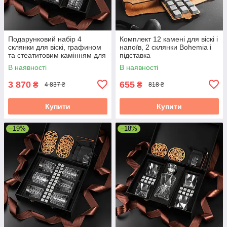
Подарунковий набір 4
Комплект 12 камені для віскі і
склянки для віскі, графином
напоїв, 2 склянки Bohemia і
та стеатитовим камінням для
підставка
охолодження віскі. 4 шт.
В наявності
В наявності
склянок Bohemia Diamond
280
3 870
655
₴
₴
4 837 ₴
818 ₴
Купити
Купити
–19%
–18%