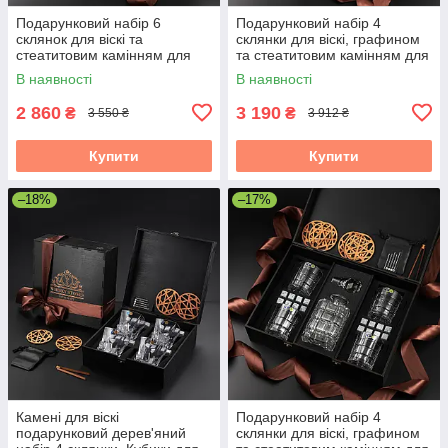
Подарунковий набір 6
Подарунковий набір 4
склянок для віскі та
склянки для віскі, графином
стеатитовим камінням для
та стеатитовим камінням для
охолодження віскі. 6 шт.
охолодження віскі. 4 шт.
В наявності
В наявності
склянок Bohemia Diamond
склянок Bormioli Rocco
280 мл
2 860
3 190
₴
₴
3 550 ₴
3 912 ₴
Купити
Купити
–18%
–17%
Камені для віскі
Подарунковий набір 4
подарунковий дерев'яний
склянки для віскі, графином