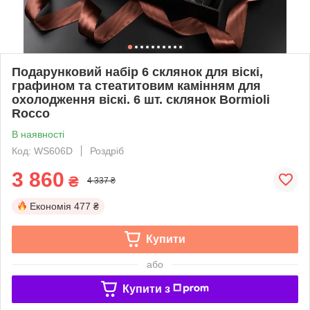
Подарунковий набір 6 склянок для віскі,
графином та стеатитовим камінням для
охолодження віскі. 6 шт. склянок Bormioli
Rocco
В наявності
Код: WS606D
Роздріб
3 860
₴
4 337 ₴
Економія
477 ₴
Купити
або
Купити з