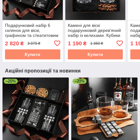
Подарунковий набір 6
Камені для віскі
Каме
склянок для віскі,
подарунковий дерев'яний
пода
графином та стеатитовим
набір із келихами. Кубики
набі
камінням для
для охолодження віскі 2
для 
2 820
1 190
1 1
₴
₴
3 075 ₴
1 360 ₴
охолодження віскі.
склянки Bohemia
скл
DIAMOND 280 мл
340 
Купити
Купити
Акційні пропозиції та новинки
–20%
–20%