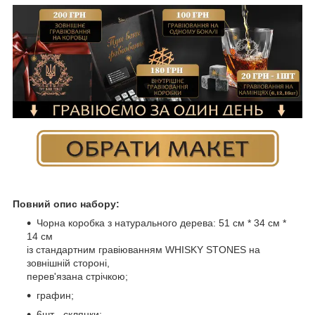
Повний опис набору:
Чорна коробка з натурального дерева: 51 см * 34 см *
14 см
із стандартним гравіюванням WHISKY STONES на
зовнішній стороні,
перев'язана стрічкою;
графин;
6шт - склянки;