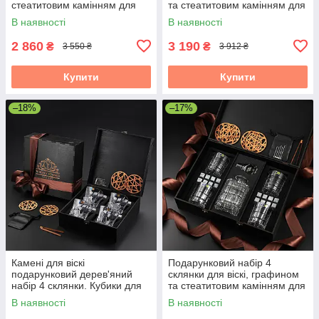
стеатитовим камінням для
та стеатитовим камінням для
охолодження віскі. 6 шт.
охолодження віскі. 4 шт.
В наявності
В наявності
склянок Bohemia Diamond
склянок Bormioli Rocco
280 мл
2 860
3 190
₴
₴
3 550 ₴
3 912 ₴
Купити
Купити
–18%
–17%
Камені для віскі
Подарунковий набір 4
подарунковий дерев'яний
склянки для віскі, графином
набір 4 склянки. Кубики для
та стеатитовим камінням для
охолодження віскі 4 шт
охолодження віскі. 4 шт.
В наявності
В наявності
склянки Bohemia Crack 310
склянок Bohemia Timesquare