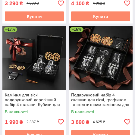
мл
3 290
4 100
₴
₴
4 000 ₴
4 962 ₴
Купити
Купити
–17%
–16%
Каміння для віскі
Подарунковий набір 4
подарунковий дерев'яний
склянки для віскі, графином
набір 4 стакани. Кубики для
та стеатитовим камінням для
охолодження віскі 4 склянки
охолодження віскі. 4 шт.
В наявності
В наявності
Bohemia Quadro
склянок Bohemia Quadro 340
1 990
3 890
₴
₴
2 387 ₴
4 625 ₴
Купити
Купити