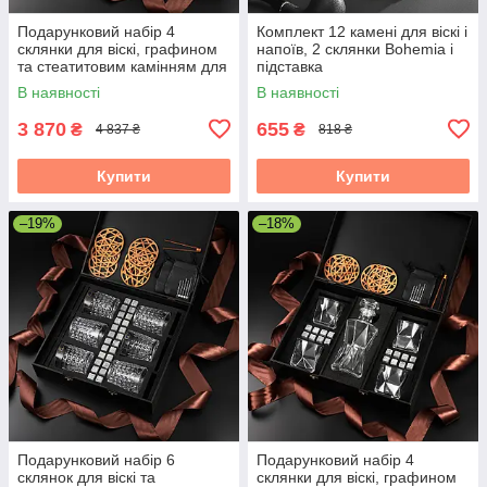
Подарунковий набір 4
Комплект 12 камені для віскі і
склянки для віскі, графином
напоїв, 2 склянки Bohemia і
та стеатитовим камінням для
підставка
охолодження віскі. 4 шт.
В наявності
В наявності
склянок Bohemia Diamond
280
3 870
655
₴
₴
4 837 ₴
818 ₴
Купити
Купити
–19%
–18%
Подарунковий набір 6
Подарунковий набір 4
склянок для віскі та
склянки для віскі, графином