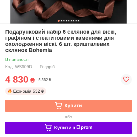
Подарунковий набір 6 склянок для віскі,
графіном і стеатитовими каменями для
охолодження віскі. 6 шт. кришталевих
склянок Bohemia
В наявності
Код: WS609D
Роздріб
4 830
₴
5 362 ₴
Економія
532 ₴
Купити
або
Купити з