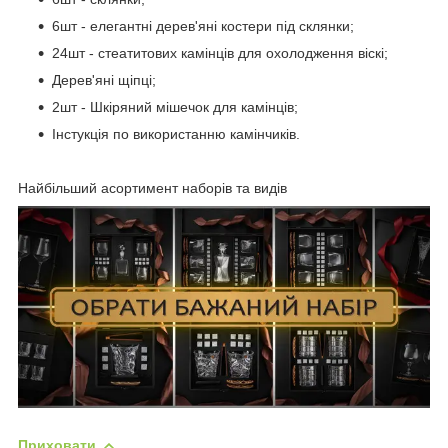
6шт - елегантні дерев'яні костери під склянки;
24шт - стеатитових камінців для охолодження віскі;
Дерев'яні щіпці;
2шт - Шкіряний мішечок для камінців;
Інстукція по використанню камінчиків.
Найбільший асортимент наборів та видів
Приховати