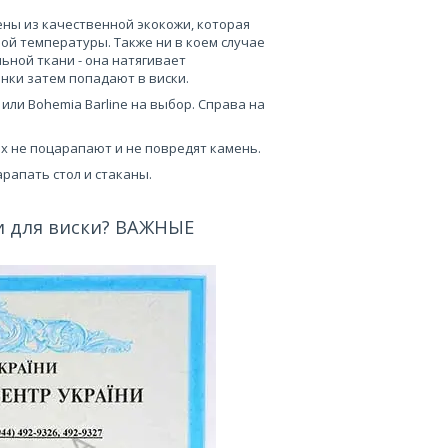
ены из качественной экокожи, которая
ой температуры. Также ни в коем случае
ьной ткани - она натягивает
инки затем попадают в виски.
o или Bohemia Barline на выбор. Справа на
х не поцарапают и не повредят камень.
царапать стол и стаканы.
и для виски? ВАЖНЫЕ