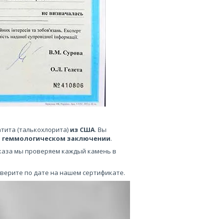
атита (талькохлорита)
из США
. Вы
 геммологическом заключении
.
каза мы проверяем каждый камень в
оверите по дате на нашем сертификате.