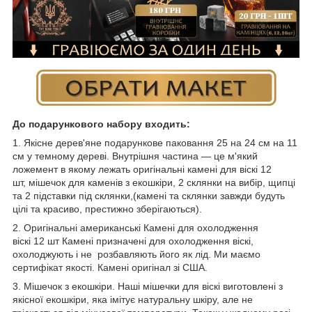
До подарункового набору входить:
1. Якісне дерев'яне подарункове паковання 25 на 24 см на 11
см у темному дереві. Внутрішня частина — це м'який
ложемент в якому лежать оригінальні камені для віскі 12
шт, мішечок для каменів з екошкіри, 2 склянки на вибір, щипці
та 2 підставки під склянки,(камені та склянки завжди будуть
цілі та красиво, престижно зберігаються).
2. Оригінальні американські Камені для охолодження
віскі 12 шт Камені призначені для охолодження віскі,
охолоджують і не розбавляють його як лід. Ми маємо
сертифікат якості. Камені оригінал зі США.
3. Мішечок з екошкіри. Наші мішечки для віскі виготовлені з
якісної екошкіри, яка імітує натуральну шкіру, але не