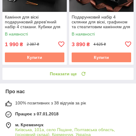
Каміння для віскі
Подарунковий набір 4
подарунковий дерев'яний
склянки для віскі, графином
набір 4 стакани. Кубики для
та стеатитовим камінням для
охолодження віскі 4 склянки
охолодження віскі. 4 шт.
В наявності
В наявності
Bohemia Quadro
склянок Bohemia Quadro 340
1 990
3 890
₴
₴
2 387 ₴
4 625 ₴
Купити
Купити
Показати ще
Про нас
100% позитивних з 38 відгуків за рік
Працює з 07.01.2018
м. Кременчук
Київська, 101а, село Піщане, Полтавська область,
(основний склад), Кременчук, Україна