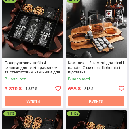
–20%
–20%
Подарунковий набір 4
Комплект 12 камені для віскі і
склянки для віскі, графином
напоїв, 2 склянки Bohemia і
та стеатитовим камінням для
підставка
охолодження віскі. 4 шт.
В наявності
В наявності
склянок Bohemia Diamond
280
3 870
655
₴
₴
4 837 ₴
818 ₴
Купити
Купити
–19%
–18%