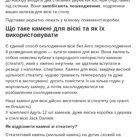
До набору входять два стильних дерев'яні костери (підставки)
під склянки. Вони
запобігають пошкодженню
, подряпини
ваших келихів для віскі та столу.
Підставки акуратно лежать у м'якому ложементі коробки.
Що таке камені для віскі та як їх
використовувати
Є єдиний спосіб охолодження віскі без його переохолодження
й розведення водою — купити камені для віскі. Вони являють
собою невеликі кубики з природного непористого каменю
(стеатит), який є хімічно інертним, не здатним вступати в
реакції з напоями, спиртами. Камені для віскі, завдяки високій
щільності стеатиту, чудово тримають температуру та дуже
прості в застосуванні: досить помістити їх на кілька годин у
морозильну камеру, а потім насолоджуватися не
розбавленим охолодженим напоєм.
Наші камені для віскі дійсно виготовлені зі стеатиту (не граніт,
як більшість)
У комплекті йдуть 12 шт каменів, дуже якісна коробка з дерева
в стилі віскі Jack Daniels
Як відрізнити камені зі стеатиту?
Стеатитовий камінь (мильний камінь) на дотик схожий на