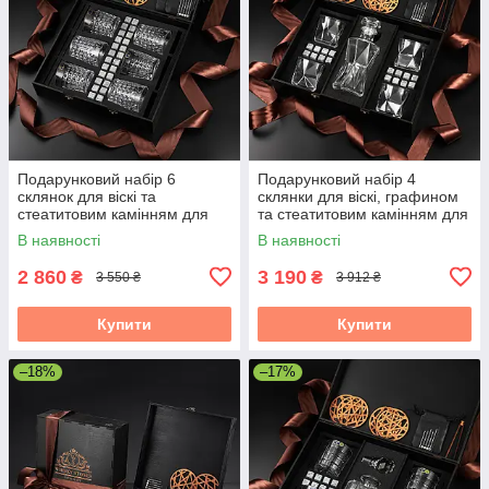
Подарунковий набір 6
Подарунковий набір 4
склянок для віскі та
склянки для віскі, графином
стеатитовим камінням для
та стеатитовим камінням для
охолодження віскі. 6 шт.
охолодження віскі. 4 шт.
В наявності
В наявності
склянок Bohemia Diamond
склянок Bormioli Rocco
280 мл
2 860
3 190
₴
₴
3 550 ₴
3 912 ₴
Купити
Купити
–18%
–17%