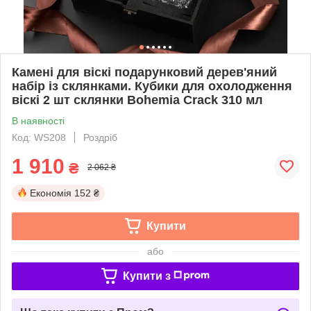
Камені для віскі подарунковий дерев'яний
набір із склянками. Кубики для охолодження
віскі 2 шт склянки Bohemia Crack 310 мл
В наявності
Код: WS208
Роздріб
1 910
₴
2 062 ₴
Економія
152 ₴
Купити
або
Купити з