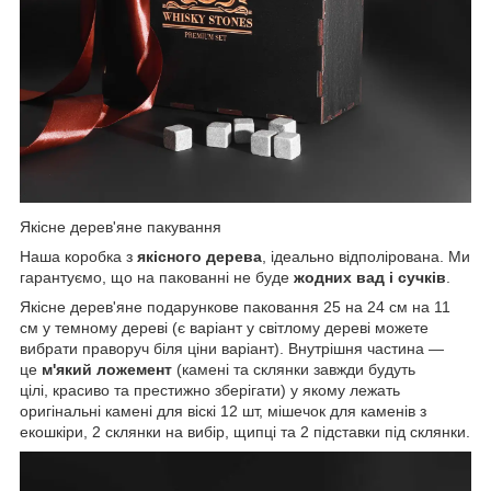
Якісне дерев'яне пакування
Наша коробка з
якісного дерева
, ідеально відполірована. Ми
гарантуємо, що на пакованні не буде
жодних вад і сучків
.
Якісне дерев'яне подарункове паковання 25 на 24 см на 11
см у темному дереві (є варіант у світлому дереві можете
вибрати праворуч біля ціни варіант). Внутрішня частина —
це
м'який ложемент
(камені та склянки завжди будуть
цілі, красиво та престижно зберігати) у якому лежать
оригінальні камені для віскі 12 шт, мішечок для каменів з
екошкіри, 2 склянки на вибір, щипці та 2 підставки під склянки.