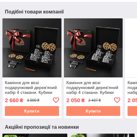
Подібні товари компанії
Каміння для віскі
Каміння для віскі
Камі
подарунковий дерев'яний
подарунковий дерев'яний
пода
набір 4 стакани. Кубики
набір 4 стакани. Кубики
набі
для охолодження віскі 4
для охолодження віскі 4
для 
2 660
2 050
2 0
₴
₴
3 000 ₴
2 437 ₴
склянки Bohemia
склянки Bohemia Diamond
скля
Casablanca
Cass
Купити
Купити
Акційні пропозиції та новинки