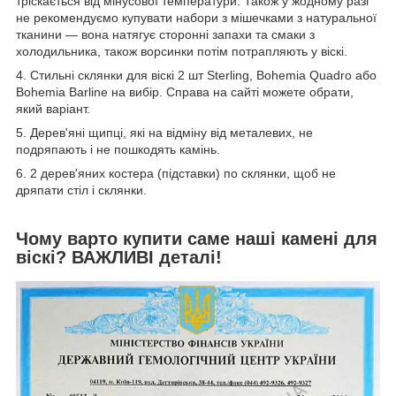
тріскається від мінусової температури. Також у жодному разі
не рекомендуємо купувати набори з мішечками з натуральної
тканини — вона натягує сторонні запахи та смаки з
холодильника, також ворсинки потім потрапляють у віскі.
4. Стильні склянки для віскі 2 шт Sterling, Bohemia Quadro або
Bohemia Barline на вибір. Справа на сайті можете обрати,
який варіант.
5. Дерев'яні щипці, які на відміну від металевих, не
подряпають і не пошкодять камінь.
6. 2 дерев'яних костера (підставки) по склянки, щоб не
дряпати стіл і склянки.
Чому варто купити саме наші камені для
віскі? ВАЖЛИВІ деталі!