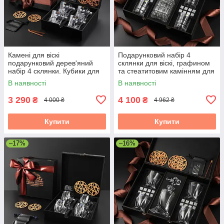
Камені для віскі
Подарунковий набір 4
подарунковий дерев'яний
склянки для віскі, графином
набір 4 склянки. Кубики для
та стеатитовим камінням для
охолодження віскі 4 шт
охолодження віскі. 4 шт.
В наявності
В наявності
склянки Bohemia Crack 310
склянок Bohemia Timesquare
мл
3 290
4 100
₴
₴
4 000 ₴
4 962 ₴
Купити
Купити
–17%
–16%