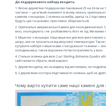
До подарункового набору входить:
1. Якісне дерев'яне подарункове паковання 25 на 24 см на 
частина — це м'який ложемент в якому лежать оригінальні к
каменів з екошкіри, 2 склянки на вибір, щипці та 2 підставк
будуть цілі та красиво, престижно зберігаються).
2. Оригінальні американські Камені для охолодження віскі
віскі, охолоджують і не розбавляють його як лід. Ми маємо с
3. Мішечок з екошкіри. Наші мішечки для віскі виготовлені з
шкіру, але не тріскається від мінусової температури. Тако
купувати набори з мішечками з натуральної тканини — вона
холодильника, також ворсинки потім потрапляють у віскі.
4. Стильні склянки для віскі 2 шт Sterling, Bohemia Quadro а
сайті можете обрати, який варіант.
5. Дерев'яні щипці, які на відміну від металевих, не подряп
6. 2 дерев'яних костера (підставки) по склянки, щоб не дряпа
Чому варто купити саме наші камені для в