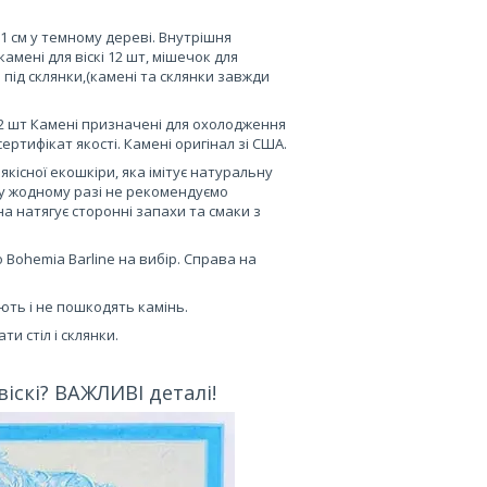
11 см у темному дереві. Внутрішня
амені для віскі 12 шт, мішечок для
и під склянки,(камені та склянки завжди
 12 шт Камені призначені для охолодження
ертифікат якості. Камені оригінал зі США.
 якісної екошкіри, яка імітує натуральну
ж у жодному разі не рекомендуємо
 натягує сторонні запахи та смаки з
бо Bohemia Barline на вибір. Справа на
ають і не пошкодять камінь.
ти стіл і склянки.
іскі? ВАЖЛИВІ деталі!