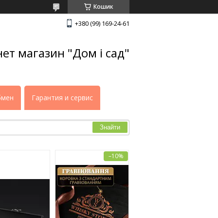
Кошик
+380 (99) 169-24-61
нет магазин "Дом і сад"
бмен
Гарантия и сервис
Знайти
–10%