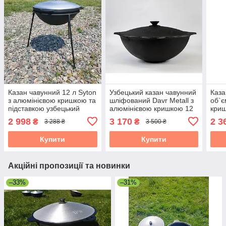
Казан чавунний 12 л Syton
Узбецький казан чавунний
Каза
з алюмінієвою кришкою та
шліфований Davr Metall з
об`є
підставкою узбецький
алюмінієвою кришкою 12
кри
л
"На
2 998
3 170
2 3
₴
₴
3 288 ₴
3 500 ₴
Купити
Купити
Акційні пропозиції та новинки
–33%
–31%