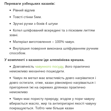
Переваги узбецьких казанів:
Рівний відлив
Товсті стінки 5мм.
Зручні ручки з боків 4 штуки
Котел шліфований всередині та з пісковим литтям
зовні.
Матеріал виготовлення – 100% чавун.
Внутрішня поверхня виконана шліфуванням ручним
способом.
У комплекті з казаном іде алюмінієва кришка.
Довговічність
чавунного посуду
, його практично
неможливо механічно пошкодити.
Чавун як метал має властивість довго нагріватися і
довго остигати, отже, казан рівномірно нагрівається і
пригоряння їжі на окремих ділянках практично
неможливо
Чавун має пористу природу, згодом у пори чавуну
вбирається масло, жир та антипригарні якості чавуну
покращуються. Тобто чим більше казан