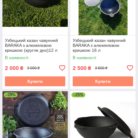
Узбецький казан чавунний
Узбецький казан чавунний
BARAKA з алюмінієвою
BARAKA з алюмінієвою
кришкою (кругле дно)12 л
кришкою 16 л
В наявності
В наявності
2 000
2 500
₴
₴
3 000 ₴
3 600 ₴
Купити
Купити
–29%
–25%