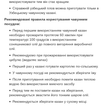
використовувати тим він стає кращим.
Справжній узбецький плов можна приготувати тільки в
Узбецькому чавунному казані.
Рекомендовані правила користування чавунним
посудом:
Перед першим використанням чавунний казан
необхідно прожарити протягом 60 хвилин при
температурі 100 градусів з використанням
соняшникової олії до повного вигоряння виробничої
олії.
Рекомендуємо при прожарюванні використовувати
цибулю (видаляє запах)
Перший раз у казані готувати картоплю по-сільському.
У чавунному посуді не рекомендується зберігати їжу.
Після приготування необхідно помити казан теплою
водою без використання миючого засобу
Перед тим як поставити казан на зберігання,
рекомендується змастити його тонким шаром олії.
Рекомендується зберігати казан у сухому місці.