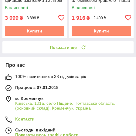
кришкою азіатський 10 літрів
алюмінієвою кришкою "Наша
Майстерня"
В наявності
В наявності
3 099
1 916
₴
₴
3 899 ₴
2 400 ₴
Купити
Купити
Показати ще
Про нас
100% позитивних з 38 відгуків за рік
Працює з 07.01.2018
м. Кременчук
Київська, 101а, село Піщане, Полтавська область,
(основний склад), Кременчук, Україна
Контакти
Сьогодні вихідний
Показати весь графік роботи