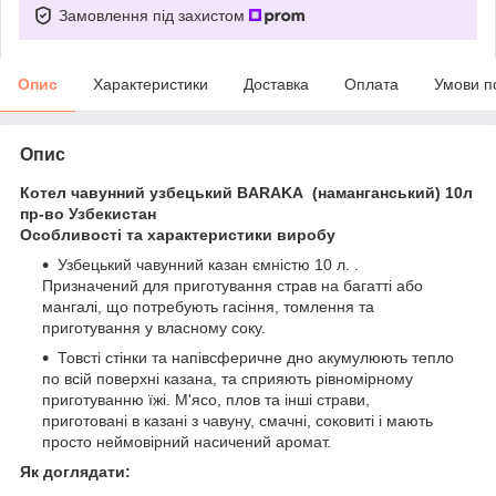
Замовлення під захистом
Опис
Характеристики
Доставка
Оплата
Умови п
Опис
Котел чавунний узбецький BARAKA (наманганський) 10л
пр-во Узбекистан
Особливості та характеристики виробу
Узбецький чавунний казан ємністю 10 л. .
Призначений для приготування страв на багатті або
мангалі, що потребують гасіння, томлення та
приготування у власному соку.
Товсті стінки та напівсферичне дно акумулюють тепло
по всій поверхні казана, та сприяють рівномірному
приготуванню їжі. М'ясо, плов та інші страви,
приготовані в казані з чавуну, смачні, соковиті і мають
просто неймовірний насичений аромат.
Як доглядати: