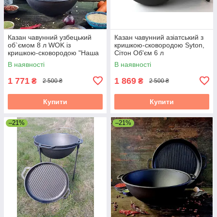
Казан чавунний узбецький
Казан чавунний азіатський з
об`ємом 8 л WOK із
кришкою-сковородою Syton,
кришкою-сковородою "Наша
Сітон Об'єм 6 л
Майстерня"
В наявності
В наявності
1 771
1 869
₴
₴
2 500 ₴
2 500 ₴
Купити
Купити
–21%
–21%