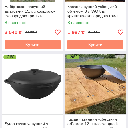
Набір казан чавунний
Казан чавунний узбецький
азіатський 15л. з кришкою-
об`ємом 8 л WOK із
сковородою гриль та
кришкою-сковородою гриль
підставкою Brizoll
"Наша Майстерня"
В наявності
В наявності
3 540
1 987
₴
₴
4 500 ₴
2 500 ₴
Купити
Купити
–21%
–20%
Казан чавунний узбецький
Syton казан чавунний з
об`ємом 12 л плоске дно із