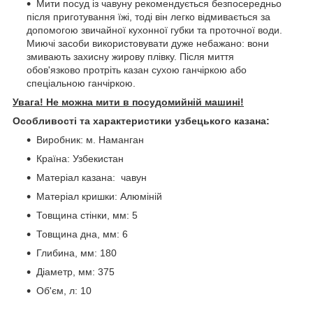
Мити посуд із чавуну рекомендується безпосередньо
після приготування їжі, тоді він легко відмивається за
допомогою звичайної кухонної губки та проточної води.
Миючі засоби використовувати дуже небажано: вони
змивають захисну жирову плівку. Після миття
обов'язково протріть казан сухою ганчіркою або
спеціальною ганчіркою.
Увага! Не можна мити в посудомийній машині!
Особливості та характеристики узбецького казана:
Виробник: м. Наманган
Країна: Узбекистан
Матеріал казана: чавун
Матеріал кришки: Алюміній
Товщина стінки, мм: 5
Товщина дна, мм: 6
Глибина, мм: 180
Діаметр, мм: 375
Об'єм, л: 10