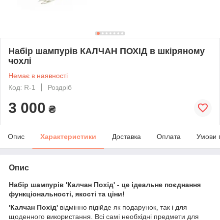
Набір шампурів КАЛЧАН ПОХІД в шкіряному
чохлі
Немає в наявності
Код: R-1
Роздріб
3 000
₴
Опис
Характеристики
Доставка
Оплата
Умови 
Опис
Набір шампурів 'Калчан Похід' - це ідеальне поєднання
функціональності, якості та ціни!
'Калчан Похід'
відмінно підійде як подарунок, так і для
щоденного використання. Всі самі необхідні предмети для