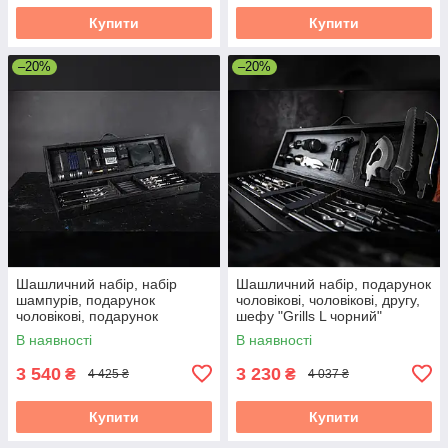
Купити
Купити
–20%
–20%
Шашличний набір, набір
Шашличний набір, подарунок
шампурів, подарунок
чоловікові, чоловікові, другу,
чоловікові, подарунок
шефу "Grills L чорний"
чоловікові "Grills G6"
В наявності
В наявності
3 540
3 230
₴
₴
4 425 ₴
4 037 ₴
Купити
Купити