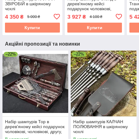
ЗВІРОБІЙ в шкіряному
дерев'яному кейсі
Trav
чохлі
подарунок чоловікові,
пода
чоловікові, другу, шефу
чоло
4 350
3 927
5 4
₴
₴
5 000 ₴
4 100 ₴
Купити
Купити
Акційні пропозиції та новинки
–22%
–22%
Набір шампурів Тор в
Набір шампурів КАЛЧАН
дерев'яному кейсі подарунок
ПОЛЮВАННЯ в шкіряному
чоловікові, чоловікові, другу,
чохлі
шефу
В наявності
В наявності