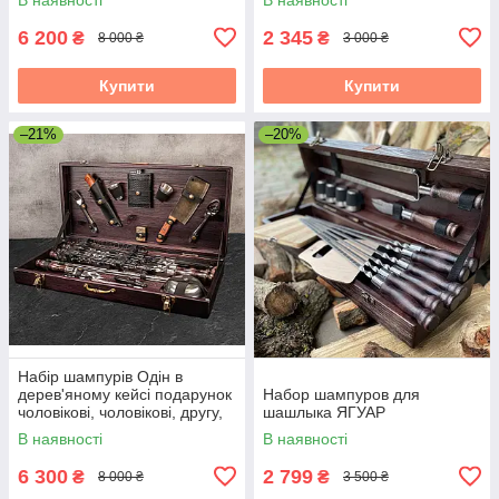
6 200
2 345
₴
₴
8 000 ₴
3 000 ₴
Купити
Купити
–21%
–20%
Набір шампурів Одін в
дерев'яному кейсі подарунок
Набор шампуров для
чоловікові, чоловікові, другу,
шашлыка ЯГУАР
шефу
В наявності
В наявності
6 300
2 799
₴
₴
8 000 ₴
3 500 ₴