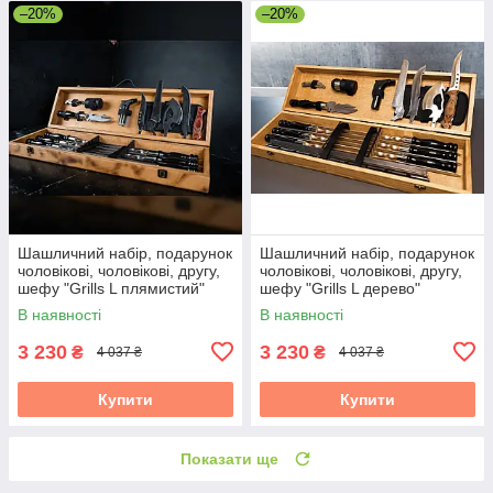
–20%
–20%
Шашличний набір, подарунок
Шашличний набір, подарунок
чоловікові, чоловікові, другу,
чоловікові, чоловікові, другу,
шефу "Grills L плямистий"
шефу "Grills L дерево"
В наявності
В наявності
3 230
3 230
₴
₴
4 037 ₴
4 037 ₴
Купити
Купити
Показати ще