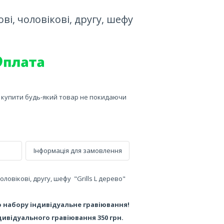
і, чоловікові, другу, шефу
е купити будь-який товар не покидаючи
Інформація для замовлення
овікові, другу, шефу "Grills L дерево"
набору індивідуальне гравіювання!
дивідуального гравіювання 350 грн.