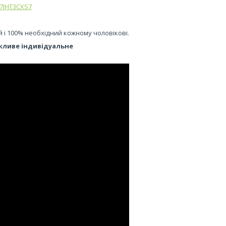
U7JHT3CXS7
й і 100% необхідний кожному чоловікові.
ливе індивідуальне