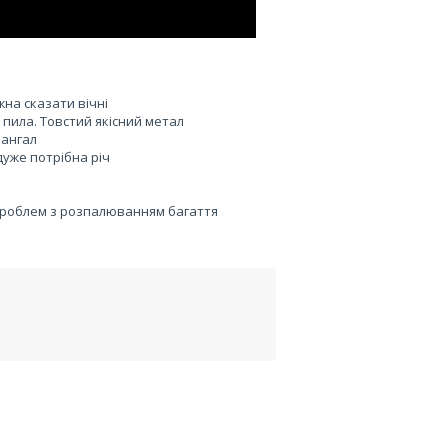
на сказати вічні
і пила. Товстий якісний метал
мангал
дуже потрібна річ
 проблем з розпалюванням багаття