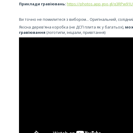
Приклади гравіювань:
https://photos.app.goo.gl/q3RPw91
Ви точно не помилитеся з вибором... Оригінальний, солідни
Якісна дерев'яна коробка (не ДСП плита як у багатьох),
мож
гравіювання
(логотипи, ініціали, привітання)