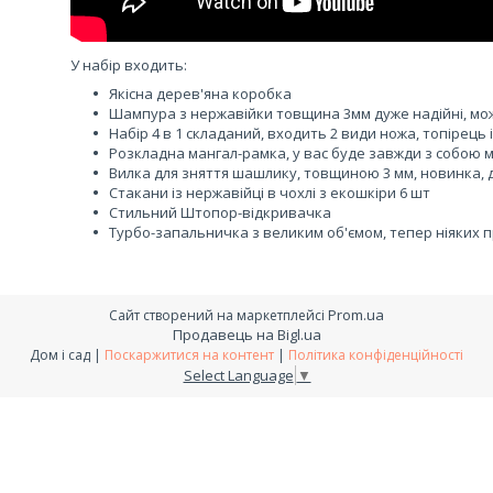
У набір входить:
Якісна дерев'яна коробка
Шампура з нержавійки товщина 3мм дуже надійні, мож
Набір 4 в 1 складаний, входить 2 види ножа, топірець 
Розкладна мангал-рамка, у вас буде завжди з собою 
Вилка для зняття шашлику, товщиною 3 мм, новинка, 
Стакани із нержавійці в чохлі з екошкіри 6 шт
Стильний Штопор-відкривачка
Турбо-запальничка з великим об'ємом, тепер ніяких
Prom.ua
Сайт створений на маркетплейсі
Продавець на Bigl.ua
Дом і сад |
Поскаржитися на контент
|
Політика конфіденційності
Select Language
▼