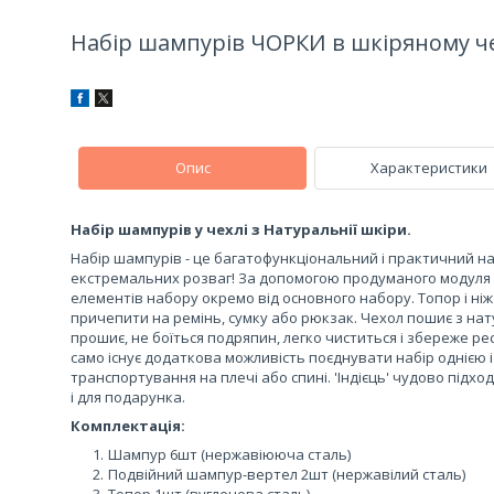
Набір шампурів ЧОРКИ в шкіряному че
Опис
Характеристики
Набір шампурів у чехлі з Натуральнії шкіри.
Набір шампурів - це багатофункціональний і практичний наб
екстремальних розваг! За допомогою продуманого модуля
елементів набору окремо від основного набору. Топор і ні
причепити на ремінь, сумку або рюкзак. Чехол пошиє з нату
прошиє, не боїться подряпин, легко чиститься і збереже ре
само існує додаткова можливість поєднувати набір однією 
транспортування на плечі або спині. 'Індієць' чудово підхо
і для подарунка.
Комплектація:
Шампур 6шт (нержавіююча сталь)
Подвійний шампур-вертел 2шт (нержавілий сталь)