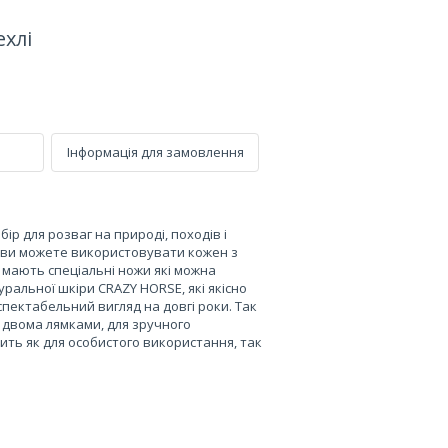
хлі
Інформація для замовлення
ір для розваг на природі, походів і
 ви можете використовувати кожен з
ж мають спеціальні ножи які можна
ральної шкіри CRAZY HORSE, які якісно
спектабельний вигляд на довгі роки. Так
і двома лямками, для зручного
дить як для особистого використання, так