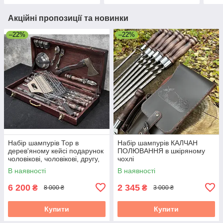
Акційні пропозиції та новинки
–22%
–22%
Набір шампурів Тор в
Набір шампурів КАЛЧАН
дерев'яному кейсі подарунок
ПОЛЮВАННЯ в шкіряному
чоловікові, чоловікові, другу,
чохлі
шефу
В наявності
В наявності
6 200
2 345
₴
₴
8 000 ₴
3 000 ₴
Купити
Купити