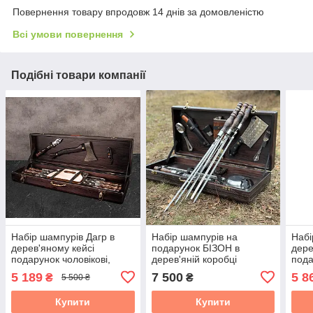
Повернення товару впродовж 14 днів за домовленістю
Всі умови повернення
Подібні товари компанії
Набір шампурів Дагр в
Набір шампурів на
Набі
дерев'яному кейсі
подарунок БІЗОН в
дере
подарунок чоловікові,
дерев'яній коробці
пода
чоловікові, другу, шефу
чоло
5 189
7 500
5 8
₴
₴
5 500 ₴
Купити
Купити