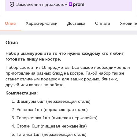
Замовлення під захистом
Опис
Характеристики
Доставка
Оплата
Умови п
Опис
Набор шампуров это то что нужно каждому кто любит
готовить пищу на костре.
Набор состоит из 18 предметов. Все самое необходимое для
приготовления разных блюд на костре. Такой набор так же
станет отличным подарком для ваших родных, близких,
друзей или коллег по работе.
Комплектация:
Шампуры 6шт (нержавеющая сталь)
Решетка 1шт (нержавеющая сталь)
Топор-тяпка 1шт (пищевая нержавейка)
Стопки 6шт (пищевая нержавейка)
Таганки 1шт (нержавеющая сталь)