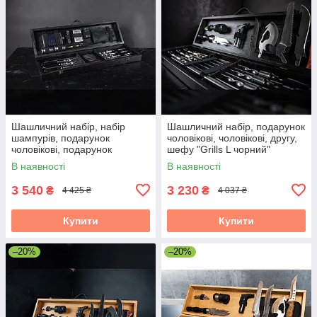
Шашличний набір, набір
Шашличний набір, подарунок
шампурів, подарунок
чоловікові, чоловікові, другу,
чоловікові, подарунок
шефу "Grills L чорний"
чоловікові "Grills G6"
В наявності
В наявності
3 540
3 230
₴
₴
4 425 ₴
4 037 ₴
Купити
Купити
–20%
–20%