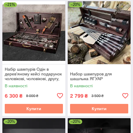
–21%
–20%
Набір шампурів Одін в
дерев'яному кейсі подарунок
Набор шампуров для
чоловікові, чоловікові, другу,
шашлыка ЯГУАР
шефу
В наявності
В наявності
6 300
2 799
₴
₴
8 000 ₴
3 500 ₴
Купити
Купити
–20%
–20%