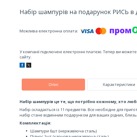
Набір шампурів на подарунок РИСЬ в 
У компанії підключені електронні платежі. Тепер ви может
сайту.
Опис
Характеристики
Набір шампурів це те, що потрібно кожному, хто люби
Набір складається із 11 предметів. Все необхідне для приго
набір стане відмінним подарунком для ваших рідних, близьк
Комплектація:
Шампури 6шт (нержавіюча сталь)
Піднос 1шт (харчова нержавіюча сталь)