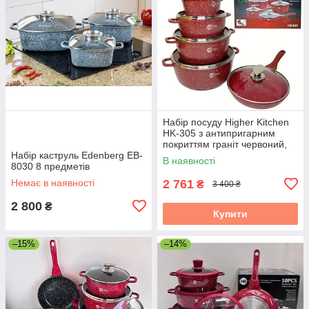
Набір посуду Higher Kitchen
HK-305 з антипригарним
покриттям граніт червоний,
Набір каструль Edenberg EB-
каструлі+сковорідка
В наявності
8030 8 предметів
Немає в наявності
2 761
₴
3 400 ₴
2 800
₴
Купити
–15%
–14%