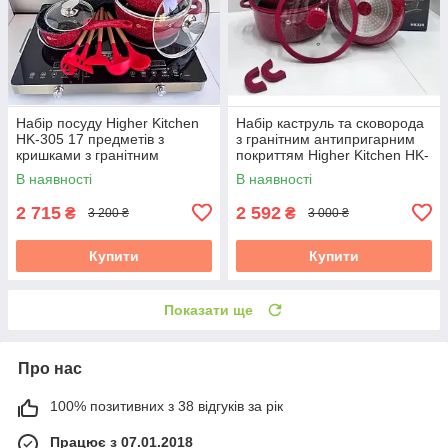
Набір посуду Higher Kitchen
Набір каструль та сковорода
HK-305 17 предметів з
з гранітним антипригарним
кришками з гранітним
покриттям Higher Kitchen HK-
покриттям | каструлі | ківш |
324 чорний 10 предметів
В наявності
В наявності
сковорода
2 715
2 592
₴
₴
3 200 ₴
3 000 ₴
Купити
Купити
Показати ще
Про нас
100% позитивних з 38 відгуків за рік
Працює з 07.01.2018