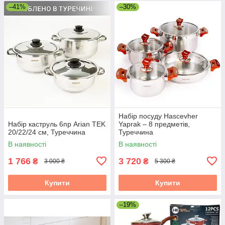
–41%
–30%
Набір посуду Hascevher
Набір каструль 6пр Arian TEK
Yaprak – 8 предметів,
20/22/24 см, Туреччина
Туреччина
В наявності
В наявності
1 766
3 720
₴
₴
3 000 ₴
5 300 ₴
Купити
Купити
–19%