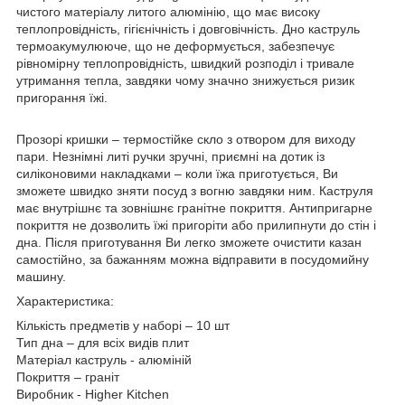
чистого матеріалу литого алюмінію, що має високу
теплопровідність, гігієнічність і довговічність. Дно каструль
термоакумулююче, що не деформується, забезпечує
рівномірну теплопровідність, швидкий розподіл і тривале
утримання тепла, завдяки чому значно знижується ризик
пригорання їжі.
Прозорі кришки – термостійке скло з отвором для виходу
пари. Незнімні литі ручки зручні, приємні на дотик із
силіконовими накладками – коли їжа приготується, Ви
зможете швидко зняти посуд з вогню завдяки ним. Каструля
має внутрішнє та зовнішнє гранітне покриття. Антипригарне
покриття не дозволить їжі пригоріти або прилипнути до стін і
дна. Після приготування Ви легко зможете очистити казан
самостійно, за бажанням можна відправити в посудомийну
машину.
Характеристика:
Кількість предметів у наборі – 10 шт
Тип дна – для всіх видів плит
Матеріал каструль - алюміній
Покриття – граніт
Виробник - Higher Kitchen